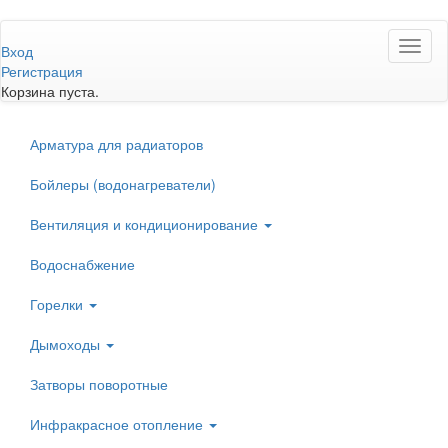
Перейти
Toggl
к
Вход
naviga
основному
Регистрация
содержанию
Корзина пуста.
Арматура для радиаторов
Бойлеры (водонагреватели)
Вентиляция и кондиционирование
Водоснабжение
Горелки
Дымоходы
Затворы поворотные
Инфракрасное отопление