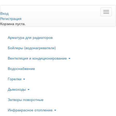
Перейти
Toggl
к
Вход
naviga
основному
Регистрация
содержанию
Корзина пуста.
Арматура для радиаторов
Бойлеры (водонагреватели)
Вентиляция и кондиционирование
Водоснабжение
Горелки
Дымоходы
Затворы поворотные
Инфракрасное отопление