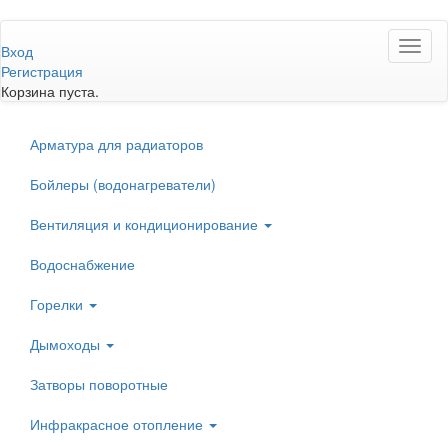
Перейти
Toggl
к
Вход
naviga
основному
Регистрация
содержанию
Корзина пуста.
Арматура для радиаторов
Бойлеры (водонагреватели)
Вентиляция и кондиционирование
Водоснабжение
Горелки
Дымоходы
Затворы поворотные
Инфракрасное отопление