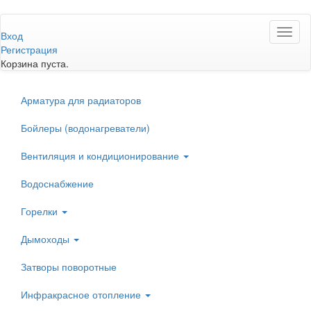
Перейти
Toggl
к
Вход
naviga
основному
Регистрация
содержанию
Корзина пуста.
Арматура для радиаторов
Бойлеры (водонагреватели)
Вентиляция и кондиционирование
Водоснабжение
Горелки
Дымоходы
Затворы поворотные
Инфракрасное отопление