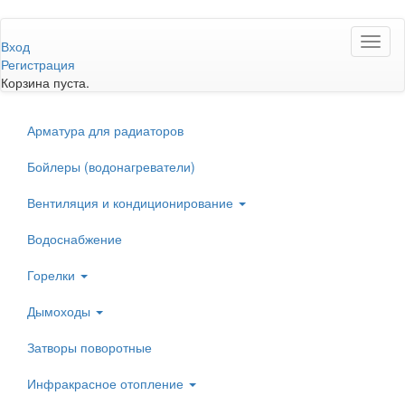
Перейти
Toggl
к
Вход
naviga
основному
Регистрация
содержанию
Корзина пуста.
Арматура для радиаторов
Бойлеры (водонагреватели)
Вентиляция и кондиционирование
Водоснабжение
Горелки
Дымоходы
Затворы поворотные
Инфракрасное отопление