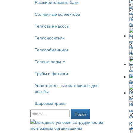
Расширительные баки
к
к
Солнечные коллектора
R
Тепловые насосы
Г
н
Теплоносители
к
к
Теплообменники
Теплые полы
Трубы и фитинги
Уплотнительные материалы для
К
резьбы
к
R
Шаровые краны
Поиск
к