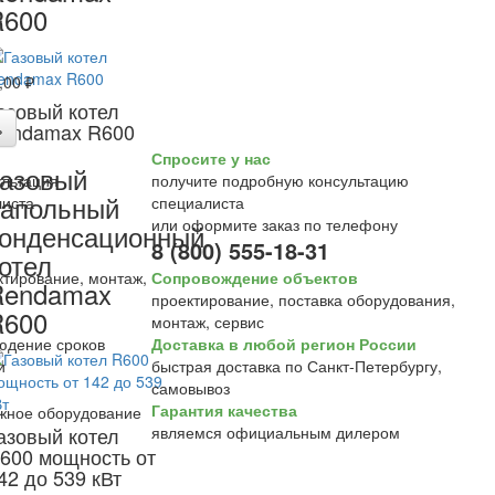
R600
:
,00 ₽
азовый котел
ь
endamax R600
Спросите у нас
азовый
получите подробную консультацию
апольный
специалиста
или оформите заказ по телефону
онденсационный
8 (800) 555-18-31
отел
Сопровождение объектов
Rendamax
проектирование, поставка оборудования,
R600
монтаж, сервис
Доставка в любой регион России
быстрая доставка по Санкт-Петербургу,
самовывоз
Гарантия качества
азовый котел
являемся официальным дилером
600 мощность от
42 до 539 кВт