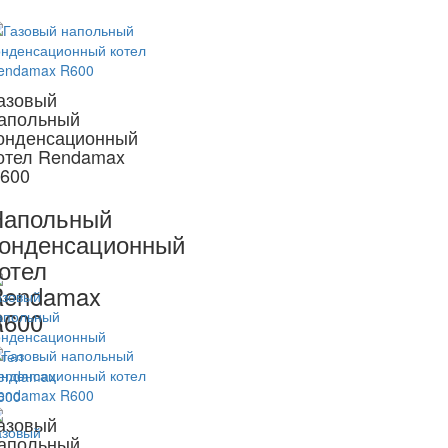
азовый
апольный
онденсационный
отел Rendamax
600
Напольный
онденсационный
отел
Rendamax
R600
азовый
апольный