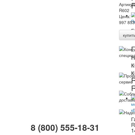
Артикул
R602
Цена:
997 853
Г
купит
R
Г
н
к
к
Г
R
8 (800) 555-18-31
1