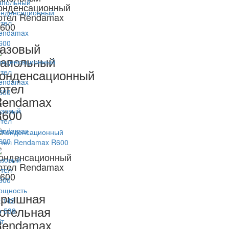
онденсационный
отел Rendamax
600
азовый
апольный
онденсационный
отел
Rendamax
R600
онденсационный
отел Rendamax
600
Крышная
отельная
Rendamax