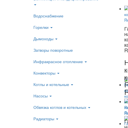
Водоснабжение
Горелки
Г
н
к
Дымоходы
к
R
Затворы поворотные
Инфракрасное отопление
к
Конвекторы
к
Котлы и котельные
Насосы
Обвязка котлов и котельных
Радиаторы
Г
н