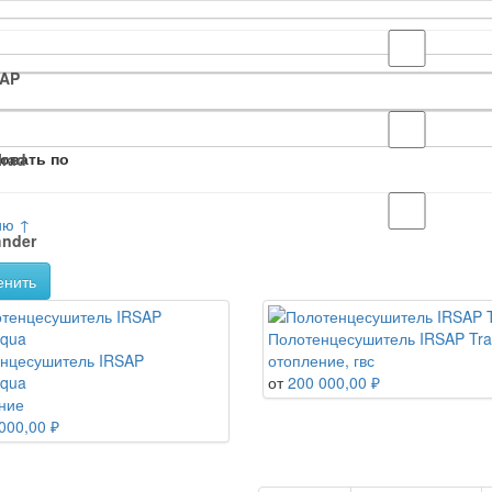
SAP
овать по
lrad
ию ↑
nder
енить
Полотенцесушитель IRSAP Tra
нцесушитель IRSAP
отопление, гвс
qua
от
200 000,00 ₽
ние
000,00 ₽