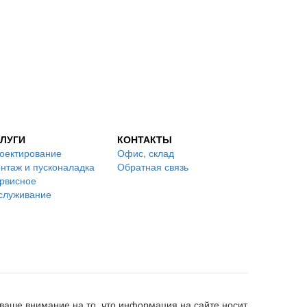
ЛУГИ
КОНТАКТЫ
оектирование
Офис, склад
нтаж и пусконаладка
Обратная связь
рвисное
служивание
аше внимание на то, что информация на сайте носит