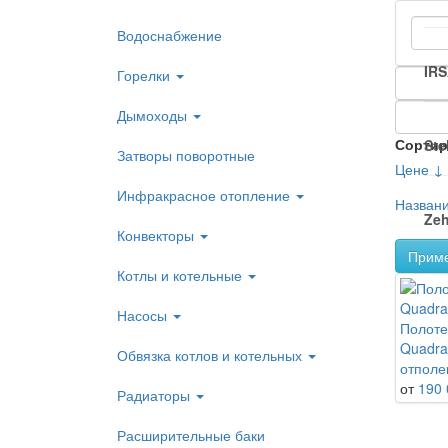
Водоснабжение
IR
Горелки
Дымоходы
Сортир
Ste
Затворы поворотные
Цене ↓
Инфракрасное отопление
Назван
Zeh
Конвекторы
Прим
Котлы и котельные
Насосы
Полоте
Quadra
Обвязка котлов и котельных
отполе
от
190 
Радиаторы
Расширительные баки