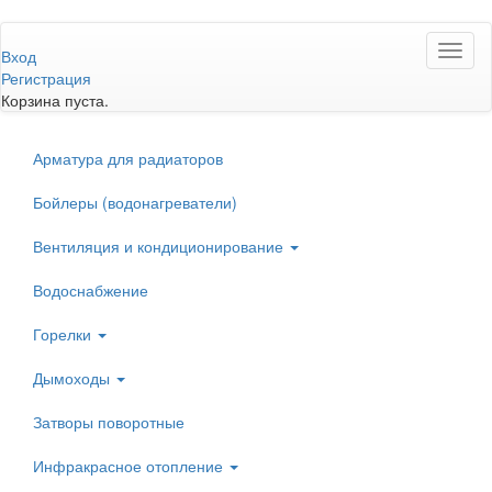
Перейти
Toggl
к
Вход
naviga
основному
Регистрация
содержанию
Корзина пуста.
Арматура для радиаторов
Бойлеры (водонагреватели)
Вентиляция и кондиционирование
Водоснабжение
Горелки
Дымоходы
Затворы поворотные
Инфракрасное отопление