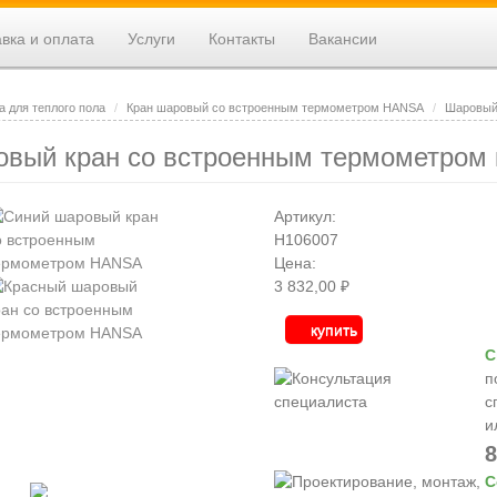
вка и оплата
Услуги
Контакты
Вакансии
а для теплого пола
Кран шаровый со встроенным термометром HANSA
Шаровый
вый кран со встроенным термометром 
Артикул:
H106007
Цена:
3 832,00 ₽
купить
С
п
с
и
8
С