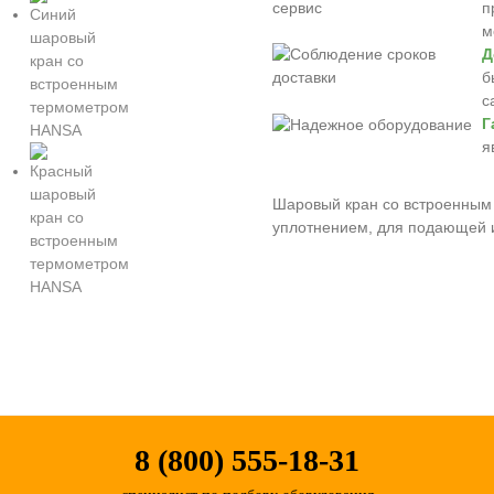
п
м
Д
б
с
Г
я
Шаровый кран со встроенным 
уплотнением, для подающей 
8 (800) 555-18-31