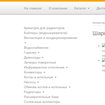
Перейти
к
На главную
О компании
Каталог
Доста
основному
содержанию
Коллектор
Арматура для радиаторов
Шаро
Бойлеры (водонагреватели)
Вентиляция и кондиционирование
Водоснабжение
Горелки
Дымоходы
Затворы поворотные
Инфракрасное отопление
Конвекторы
Котлы и котельные
Насосы
Обвязка котлов и котельных
Радиаторы
Расширительные баки
Солнечные коллектора