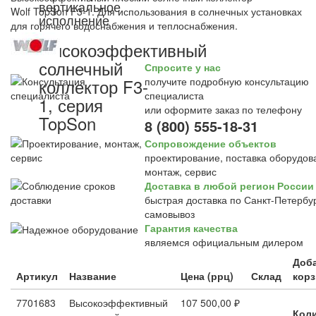
вертикальное
Wolf TopSon F3-1. Для использования в солнечных установках
исполнение
для горячего водоснабжения и теплоснабжения.
Высокоэффективный
солнечный
Спросите у нас
коллектор F3-
получите подробную консультацию
специалиста
1, серия
или оформите заказ по телефону
TopSon
8 (800) 555-18-31
Сопровождение объектов
проектирование, поставка оборудов
монтаж, сервис
Доставка в любой регион России
быстрая доставка по Санкт-Петербур
самовывоз
Гарантия качества
являемся официальным дилером
Доб
Артикул
Название
Цена (ррц)
Склад
корз
7701683
Высокоэффективный
107 500,00 ₽
Кол