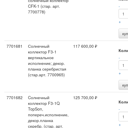
солнечный коллектор
CFK-1 (стар. арт.
-
7700778)
+
ку
7701681
Солнечный
117 600,00 ₽
Кол
коллектор F3-1
вертикальное
-
исполнение; декор.
планка серебристая
+
(стар.арт. 7700965)
ку
7701682
Cолнечный
125 700,00 ₽
Кол
коллектор F3-1Q
TopSon,
-
попереч.исполнение,
декор.планка
+
серебр. (стар. арт.