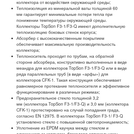
коллектора от воздействия окружающей среды;
Теплоизоляция из минеральной ваты толщиной 60
мм гарантирует минимальные потери тепла при
понижении температуры окружающей среды.
Коллекторы TopSon F3-1/F3-Q имеют дополнительную
теплоизоляцию боковых стенок корпуса;
Абсорбер с высококачественным покрытием
обеспечивает максимальную производительность
коллектора;
Теплоноситель проходит по трубам, на обратной
стороне абсорбера, конструктивно выполненных в виде
меандра для коллекторов TopSon F3-1/F3-Q или в виде
ряда параллельных труб (в виде «арфы») для
коллекторов CFK-1. Такая конструкция обеспечивает
равномерное протекание теплоносителя и эффективное
функционирование в различных режимах;
Предохранительное стекло толщиной 3,2
мм (коллектора TopSon F3-1/F3-Q) и 3,0 мм (коллектора
CFK-1) протестировано на случай попадания града,
согласно EN 12975. В коллекторах TopSon F3-1/ F3-Q
установлено стекло с повышенной светопроницаемость;
Уплотнение из EPDM каучука между стеклом и
алюминиевым корпусом, благодаря оптимальному