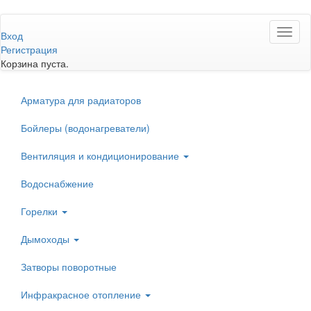
Перейти
Toggl
к
Вход
naviga
основному
Регистрация
содержанию
Корзина пуста.
Арматура для радиаторов
Бойлеры (водонагреватели)
Вентиляция и кондиционирование
Водоснабжение
Горелки
Дымоходы
Затворы поворотные
Инфракрасное отопление