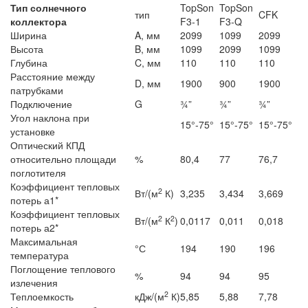
Тип солнечного
TopSon
TopSon
тип
CFK
коллектора
F3-1
F3-Q
Ширина
A, мм
2099
1099
2099
Высота
B, мм
1099
2099
1099
Глубина
C, мм
110
110
110
Расстояние между
D, мм
1900
900
1900
патрубками
Подключение
G
¾”
¾”
¾”
Угол наклона при
15°-75°
15°-75°
15°-75°
установке
Оптический КПД
относительно площади
%
80,4
77
76,7
поглотителя
Коэффициент тепловых
2
Вт/(м
К)
3,235
3,434
3,669
потерь а1*
Коэффициент тепловых
2
2
Вт/(м
К
)
0,0117
0,011
0,018
потерь а2*
Максимальная
°С
194
190
196
температура
Поглощение теплового
%
94
94
95
излечения
2
Теплоемкость
кДж/(м
К)
5,85
5,88
7,78