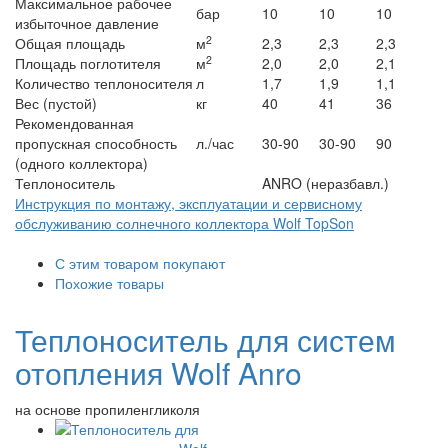
Максимальное рабочее
бар
10
10
10
избыточное давление
2
Общая площадь
м
2,3
2,3
2,3
2
Площадь поглотителя
м
2,0
2,0
2,1
Количество теплоносителя
л
1,7
1,9
1,1
Вес (пустой)
кг
40
41
36
Рекомендованная
пропускная способность
л./час
30-90
30-90
90
(одного коллектора)
Теплоноситель
ANRO (неразбавл.)
Инструкция по монтажу, эксплуатации и сервисному
обслуживанию солнечного коллектора Wolf TopSon
С этим товаром покупают
Похожие товары
Теплоноситель для систем
отопления Wolf Anro
на основе пропиленгликоля