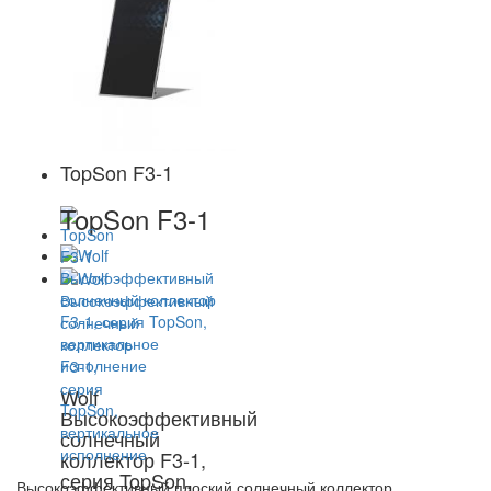
TopSon F3-1
TopSon F3-1
Wolf
Высокоэффективный
солнечный
коллектор F3-1,
серия TopSon,
Высокоэффективный плоский солнечный коллектор