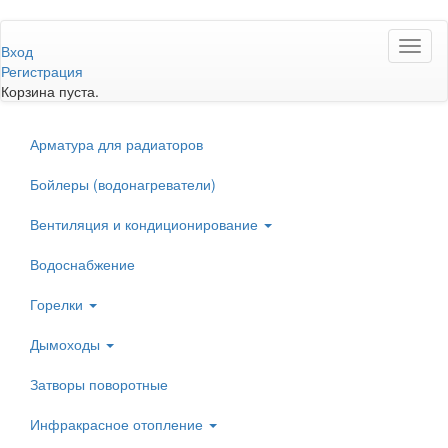
Перейти
Toggl
к
Вход
naviga
основному
Регистрация
содержанию
Корзина пуста.
Арматура для радиаторов
Бойлеры (водонагреватели)
Вентиляция и кондиционирование
Водоснабжение
Горелки
Дымоходы
Затворы поворотные
Инфракрасное отопление