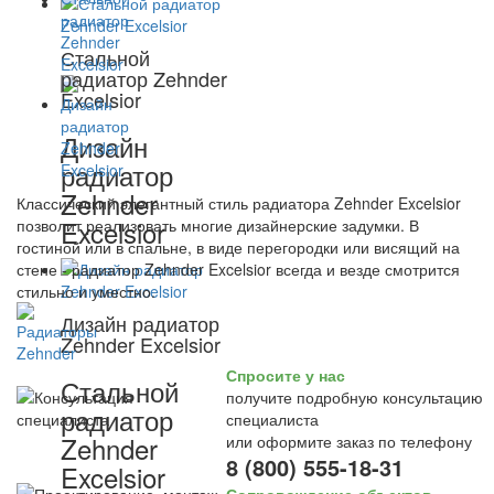
Стальной
радиатор Zehnder
Excelsior
Дизайн
радиатор
Zehnder
Классический элегантный стиль радиатора Zehnder Excelsior
Excelsior
позволит реализовать многие дизайнерские задумки. В
гостиной или в спальне, в виде перегородки или висящий на
стене - радиатор Zehnder Excelsior всегда и везде смотрится
стильно и уместно.
Дизайн радиатор
Zehnder Excelsior
Спросите у нас
Стальной
получите подробную консультацию
радиатор
специалиста
Zehnder
или оформите заказ по телефону
8 (800) 555-18-31
Excelsior