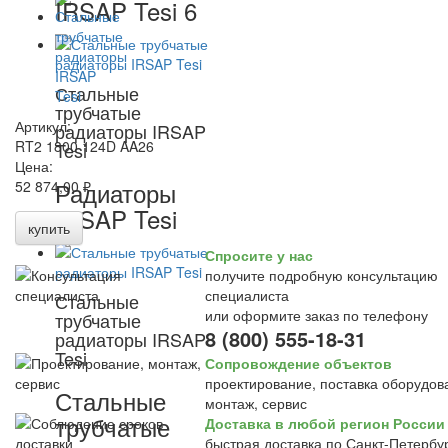
IRSAP Tesi 6
Стальные
трубчатые
Артикул:
радиаторы IRSAP
RT2 1800 124D AA26
Tesi
Цена:
Радиаторы
52 874,00 ₽
IRSAP Tesi
купить
Спросите у нас
получите подробную консультацию
специалиста
Стальные
или оформите заказ по телефону
трубчатые
8 (800) 555-18-31
радиаторы IRSAP
Tesi
Сопровождение объектов
проектирование, поставка оборудов
Стальные
монтаж, сервис
трубчатые
Доставка в любой регион России
быстрая доставка по Санкт-Петербур