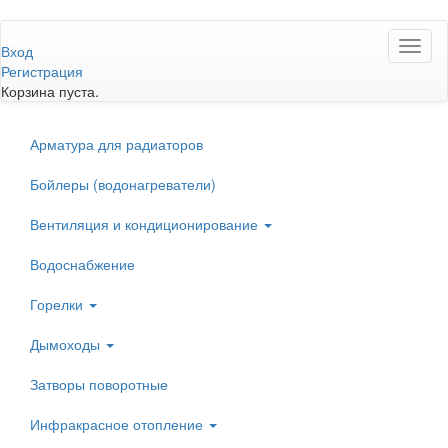
Перейти
Toggl
к
Вход
naviga
основному
Регистрация
содержанию
Корзина пуста.
Арматура для радиаторов
Бойлеры (водонагреватели)
Вентиляция и кондиционирование
Водоснабжение
Горелки
Дымоходы
Затворы поворотные
Инфракрасное отопление