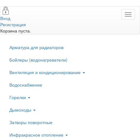
Перейти
Toggl
к
Вход
naviga
основному
Регистрация
содержанию
Корзина пуста.
Арматура для радиаторов
Бойлеры (водонагреватели)
Вентиляция и кондиционирование
Водоснабжение
Горелки
Дымоходы
Затворы поворотные
Инфракрасное отопление