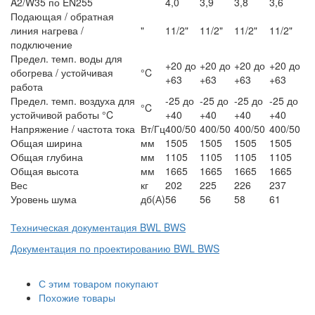
A2/W35 по EN255
4,0
3,9
3,8
3,6
Подающая / обратная
линия нагрева /
"
11/2"
11/2"
11/2"
11/2"
подключение
Предел. темп. воды для
+20 до
+20 до
+20 до
+20 до
обогрева / устойчивая
°C
+63
+63
+63
+63
работа
Предел. темп. воздуха для
-25 до
-25 до
-25 до
-25 до
°C
устойчивой работы °C
+40
+40
+40
+40
Напряжение / частота тока
Вт/Гц
400/50
400/50
400/50
400/50
Общая ширина
мм
1505
1505
1505
1505
Общая глубина
мм
1105
1105
1105
1105
Общая высота
мм
1665
1665
1665
1665
Вес
кг
202
225
226
237
Уровень шума
дб(А)
56
56
58
61
Техническая документация BWL BWS
Документация по проектированию BWL BWS
С этим товаром покупают
Похожие товары