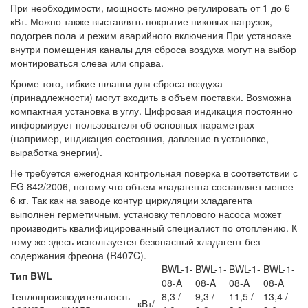
При необходимости, мощность можно регулировать от 1 до 6
кВт. Можно также выставлять покрытие пиковых нагрузок,
подогрев пола и режим аварийного включения При установке
внутри помещения каналы для сброса воздуха могут на выбор
монтироваться слева или справа.
Кроме того, гибкие шланги для сброса воздуха
(принадлежности) могут входить в объем поставки. Возможна
компактная установка в углу. Цифровая индикация постоянно
информирует пользователя об основных параметрах
(например, индикация состояния, давление в установке,
выработка энергии).
Не требуется ежегодная контрольная поверка в соответствии с
EG 842/2006, потому что объем хладагента составляет менее
6 кг. Так как на заводе контур циркуляции хладагента
выполнен герметичным, установку теплового насоса может
производить квалифицированный специалист по отоплению. К
тому же здесь используется безопасный хладагент без
содержания фреона (R407C).
BWL-1-
BWL-1-
BWL-1-
BWL-1-
Тип BWL
08-A
08-A
08-A
08-A
Теплопроизводительность
8,3 /
9,3 /
11,5 /
13,4 /
кВт/-