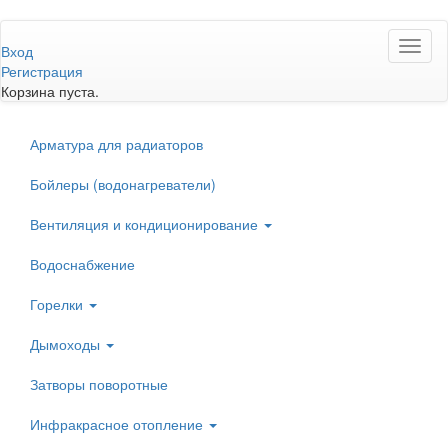
Перейти
Toggl
к
Вход
naviga
основному
Регистрация
содержанию
Корзина пуста.
Арматура для радиаторов
Бойлеры (водонагреватели)
Вентиляция и кондиционирование
Водоснабжение
Горелки
Дымоходы
Затворы поворотные
Инфракрасное отопление