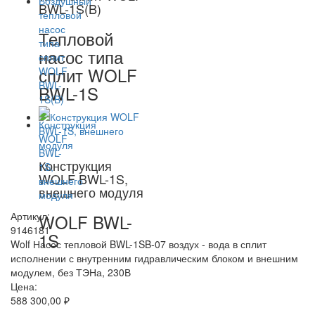
BWL-1S(B)
Тепловой
насос типа
сплит WOLF
BWL-1S
Конструкция
WOLF BWL-1S,
внешнего модуля
Артикул:
WOLF BWL-
9146181
1S
Wolf Насос тепловой BWL-1SB-07 воздух - вода в сплит
исполнении с внутренним гидравлическим блоком и внешним
модулем, без ТЭНа, 230В
Цена:
588 300,00 ₽