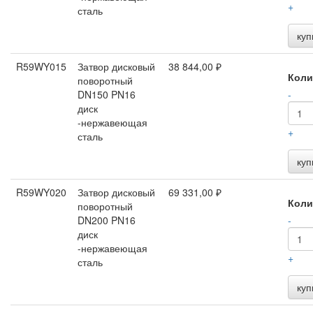
+
сталь
куп
R59WY015
Затвор дисковый
38 844,00 ₽
Коли
поворотный
DN150 PN16
-
диск
-нержавеющая
+
сталь
куп
R59WY020
Затвор дисковый
69 331,00 ₽
Коли
поворотный
DN200 PN16
-
диск
-нержавеющая
+
сталь
куп