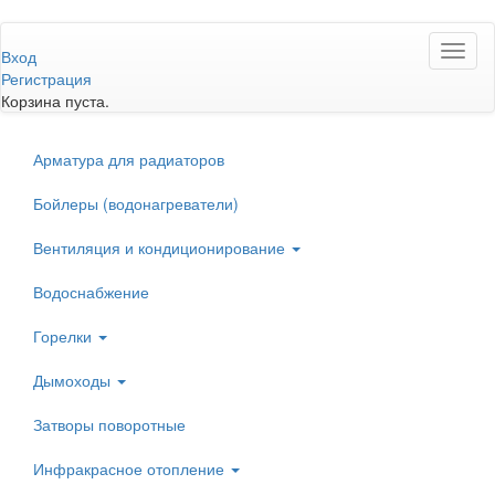
Перейти
Toggl
к
Вход
naviga
основному
Регистрация
содержанию
Корзина пуста.
Арматура для радиаторов
Бойлеры (водонагреватели)
Вентиляция и кондиционирование
Водоснабжение
Горелки
Дымоходы
Затворы поворотные
Инфракрасное отопление