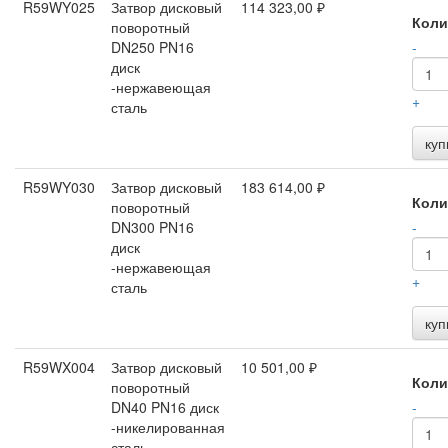
R59WY025
Затвор дисковый
114 323,00 ₽
Коли
поворотный
DN250 PN16
-
диск
-нержавеющая
+
сталь
куп
R59WY030
Затвор дисковый
183 614,00 ₽
Коли
поворотный
DN300 PN16
-
диск
-нержавеющая
+
сталь
куп
R59WX004
Затвор дисковый
10 501,00 ₽
Коли
поворотный
DN40 PN16 диск
-
-никелированная
сталь