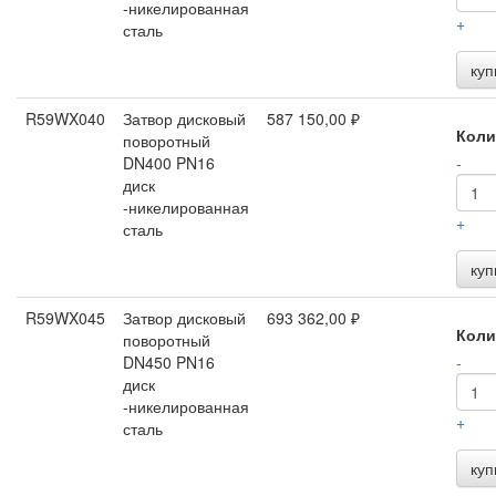
-никелированная
+
сталь
куп
R59WX040
Затвор дисковый
587 150,00 ₽
Коли
поворотный
DN400 PN16
-
диск
-никелированная
+
сталь
куп
R59WX045
Затвор дисковый
693 362,00 ₽
Коли
поворотный
DN450 PN16
-
диск
-никелированная
+
сталь
куп