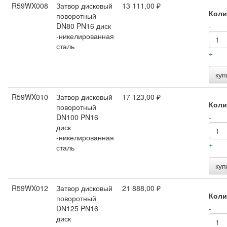
R59WX008
Затвор дисковый
13 111,00 ₽
Коли
поворотный
DN80 PN16 диск
-
-никелированная
сталь
+
куп
R59WX010
Затвор дисковый
17 123,00 ₽
Коли
поворотный
DN100 PN16
-
диск
-никелированная
+
сталь
куп
R59WX012
Затвор дисковый
21 888,00 ₽
Коли
поворотный
DN125 PN16
-
диск