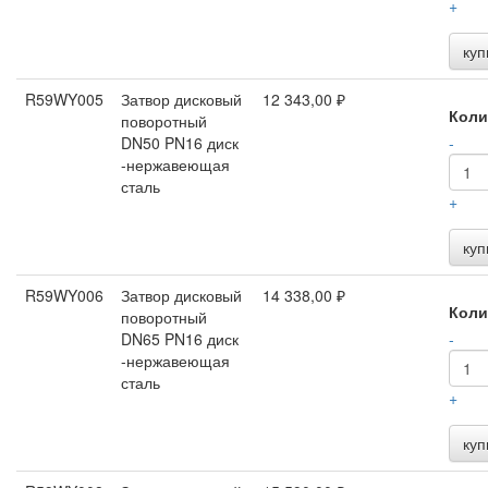
+
куп
R59WY005
Затвор дисковый
12 343,00 ₽
Коли
поворотный
DN50 PN16 диск
-
-нержавеющая
сталь
+
куп
R59WY006
Затвор дисковый
14 338,00 ₽
Коли
поворотный
DN65 PN16 диск
-
-нержавеющая
сталь
+
куп