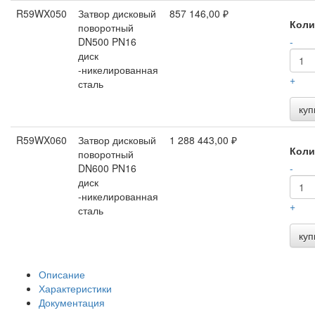
R59WX050
Затвор дисковый
857 146,00 ₽
Коли
поворотный
DN500 PN16
-
диск
-никелированная
+
сталь
куп
R59WX060
Затвор дисковый
1 288 443,00 ₽
Коли
поворотный
DN600 PN16
-
диск
-никелированная
+
сталь
куп
Описание
Характеристики
Документация