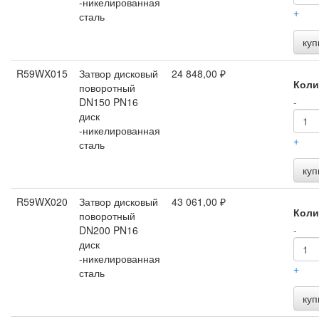
-никелированная
+
сталь
куп
R59WX015
Затвор дисковый
24 848,00 ₽
Коли
поворотный
DN150 PN16
-
диск
-никелированная
+
сталь
куп
R59WX020
Затвор дисковый
43 061,00 ₽
Коли
поворотный
DN200 PN16
-
диск
-никелированная
+
сталь
куп