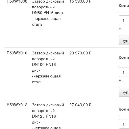
R59WY008
Затвор дисковый
15 590,00 ₽
Коли
поворотный
DN80 PN16 диск
-
-нержавеющая
сталь
+
куп
R59WY010
Затвор дисковый
20 970,00 ₽
Коли
поворотный
DN100 PN16
-
диск
-нержавеющая
+
сталь
куп
R59WY012
Затвор дисковый
27 043,00 ₽
Коли
поворотный
DN125 PN16
-
диск
-нержавеющая