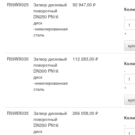
R59WX025
Затвор дисковый
92 947,00 ₽
Коли
поворотный
DN250 PN16
-
диск
-никелированная
+
сталь
куп
R59WX030
Затвор дисковый
112 283,00 ₽
Коли
поворотный
DN300 PN16
-
диск
-никелированная
+
сталь
куп
R59WX035
Затвор дисковый
266 058,00 ₽
Коли
поворотный
DN350 PN16
-
диск