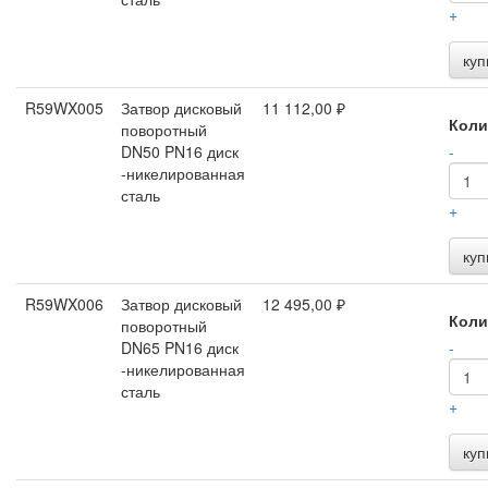
+
куп
R59WX005
Затвор дисковый
11 112,00 ₽
Коли
поворотный
DN50 PN16 диск
-
-никелированная
сталь
+
куп
R59WX006
Затвор дисковый
12 495,00 ₽
Коли
поворотный
DN65 PN16 диск
-
-никелированная
сталь
+
куп