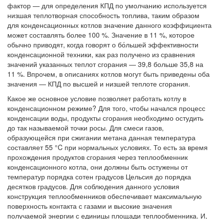
фактор — для определения КПД по умолчанию используется
низшая теплотворная способность топлива, таким образом
для конденсационных котлов значение данного коэффициента
может составлять более 100 %. Значение в 11 %, которое
обычно приводят, когда говорят о бо́льшей эффективности
конденсационной техники, как раз получено из сравнения
значений указанных теплот сгорания — 39,8 больше 35,8 на
11 %. Впрочем, в описаниях котлов могут быть приведены оба
значения — КПД по высшей и низшей теплоте сгорания.
Какое же основное условие позволяет работать котлу в
конденсационном режиме? Для того, чтобы начался процесс
конденсации воды, продукты сгорания необходимо остудить
до так называемой точки росы. Для смеси газов,
образующейся при сжигании метана данная температура
составляет 55 °C при нормальных условиях. То есть за время
прохождения продуктов сгорания через теплообменник
конденсационного котла, они должны быть остужены от
температур порядка сотен градусов Цельсия до порядка
десятков градусов. Для соблюдения данного условия
конструкция теплообменников обеспечивает максимальную
поверхность контакта с газами и высокие значения
получаемой энергии с единицы площади теплообменника. И,