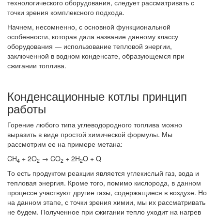
технологического оборудования, следует рассматривать с
точки зрения комплексного подхода.
Начнем, несомненно, с основной функциональной
особенности, которая дала название данному классу
оборудования — использование тепловой энергии,
заключенной в водном конденсате, образующемся при
сжигании топлива.
Конденсационные котлы принцип
работы
Горение любого типа углеводородного топлива можно
выразить в виде простой химической формулы. Мы
рассмотрим ее на примере метана:
CH
+ 2O
→ CO
+ 2H
O + Q
4
2
2
2
То есть продуктом реакции является углекислый газ, вода и
тепловая энергия. Кроме того, помимо кислорода, в данном
процессе участвуют другие газы, содержащиеся в воздухе. Но
на данном этапе, с точки зрения химии, мы их рассматривать
не будем. Полученное при сжигании тепло уходит на нагрев