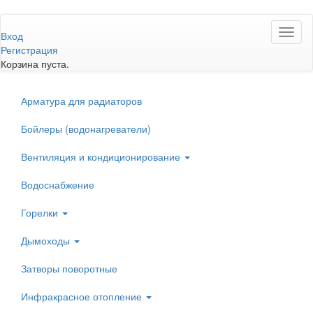
Перейти
Toggl
к
Вход
naviga
основному
Регистрация
содержанию
Корзина пуста.
Арматура для радиаторов
Бойлеры (водонагреватели)
Вентиляция и кондиционирование
Водоснабжение
Горелки
Дымоходы
Затворы поворотные
Инфракрасное отопление