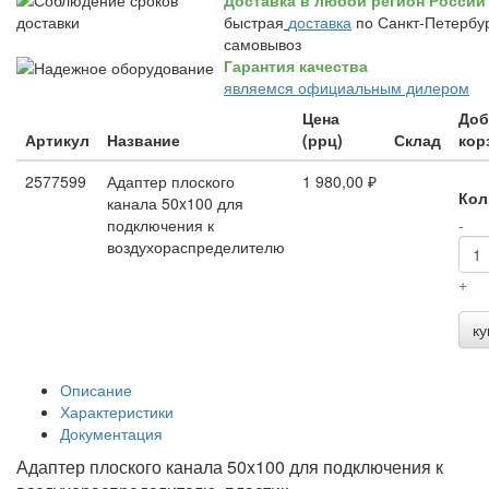
Доставка в любой регион России
быстрая
доставка
по Санкт-Петербур
самовывоз
Гарантия качества
являемся официальным дилером
Цена
Доб
Артикул
Название
(ррц)
Склад
кор
2577599
Адаптер плоского
1 980,00 ₽
Кол
канала 50x100 для
подключения к
-
воздухораспределителю
+
ку
Описание
Характеристики
Документация
Адаптер плоского канала 50x100 для подключения к