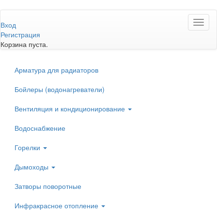
Перейти
Toggl
к
Вход
naviga
основному
Регистрация
содержанию
Корзина пуста.
Арматура для радиаторов
Бойлеры (водонагреватели)
Вентиляция и кондиционирование
Водоснабжение
Горелки
Дымоходы
Затворы поворотные
Инфракрасное отопление