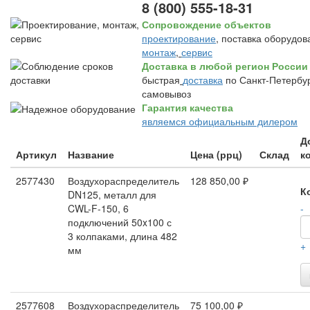
8 (800) 555-18-31
Сопровождение объектов
проектирование
, поставка оборудов
монтаж
,
сервис
Доставка в любой регион России
быстрая
доставка
по Санкт-Петербур
самовывоз
Гарантия качества
являемся официальным дилером
Д
Артикул
Название
Цена (ррц)
Склад
к
2577430
Воздухораспределитель
128 850,00 ₽
К
DN125, металл для
CWL-F-150, 6
-
подключений 50x100 с
3 колпаками, длина 482
+
мм
2577608
Воздухораспределитель
75 100,00 ₽