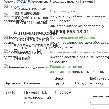
Автоматический поплавковый воздухоотводчик Flexvent H
Автоматический
Спросите у нас
поплавковый
получите подробную консультацию
воздухоотводчик
специалиста
Flexvent H,белый
или оформите заказ по телефону
8 (800) 555-18-31
Автоматический
поплавковый
Сопровождение объектов
проектирование, поставка оборудов
воздухоотводчик
монтаж, сервис
Flexvent H,
Доставка в любой регион России
белый
быстрая доставка по Санкт-Петербур
самовывоз
Гарантия качества
являемся официальным дилером
Цена
Добавить 
Артикул
Название
(ррц)
Склад
корзину
27710
Flexvent H 1/2,
1 466,00 ₽
Количеств
никелированный
угловой
-