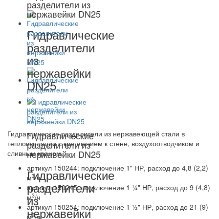
разделители из
нержавейки DN25
Гидравлические
разделители
из
нержавейки
DN25
Гидравлические разделители из нержавеющей стали в
Гидравлические
теплоизоляции с креплением к стене, воздухоотводчиком и
разделители из
нержавейки DN25
сливным краном.
артикул 150244: подключение 1" НР, расход до 4,8 (2,2)
Гидравлические
3
м
/ч
разделители
артикул 150245: подключение 1 ¼" НР, расход до 9 (4,8)
3
из
м
/ч
артикул 150254: подключение 1 ½" НР, расход до 21 (9)
нержавейки
3
м
/ч