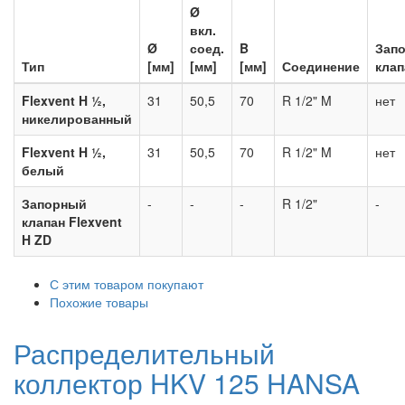
Ø
вкл.
Ø
соед.
B
Зап
Тип
[мм]
[мм]
[мм]
Соединение
клап
Flexvent H ½,
31
50,5
70
R 1/2" M
нет
никелированный
Flexvent H ½,
31
50,5
70
R 1/2" M
нет
белый
Запорный
-
-
-
R 1/2"
-
клапан Flexvent
H ZD
С этим товаром покупают
Похожие товары
Распределительный
коллектор HKV 125 HANSA