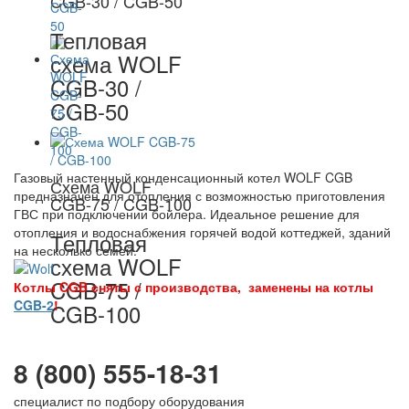
CGB-30 / CGB-50
Тепловая
схема WOLF
CGB-30 /
CGB-50
Газовый настенный конденсационный котел WOLF CGB
Схема WOLF
предназначен для отопления с возможностью приготовления
CGB-75 / CGB-100
ГВС при подключении бойлера. Идеальное решение для
отопления и водоснабжения горячей водой коттеджей, зданий
Тепловая
на несколько семей.
схема WOLF
CGB-75 /
Котлы CGB сняты с производства, заменены на котлы
CGB-2
!
CGB-100
8 (800) 555-18-31
специалист по подбору оборудования