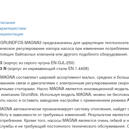
писание
арактеристики
окументация
GRUNDFOS MAGNA3 предназначены для циркуляции теплоносителя
ическое регулирование напора насоса при изменении потребляемог
тоящих байпасных клапанов или другого подобного оборудования. 
3
(корпус из серого чугуна EN-GJL-250)
3 N
(корпус из нержавеющей стали EN 1.4408)
MAGNA составляют широкий ассортимент малых, средних и больш
ванием связи и двигателями с электронным регулированием скор
ктными статорами. Насос MAGNA является инновационной модель
 компании Grundfos. Используя модель MAGNA, можно не беспокои
ить насос и оставить заводские настройки с применением режима
AGNA автоматически проанализирует систему отопления, найдет 
боту в зависимости от требуемых изменений. Результатом являет
отребление. Кроме того, насосы MAGNA являются очень гибкой и 
службы и не требующий постоянного технического обслуживания. 