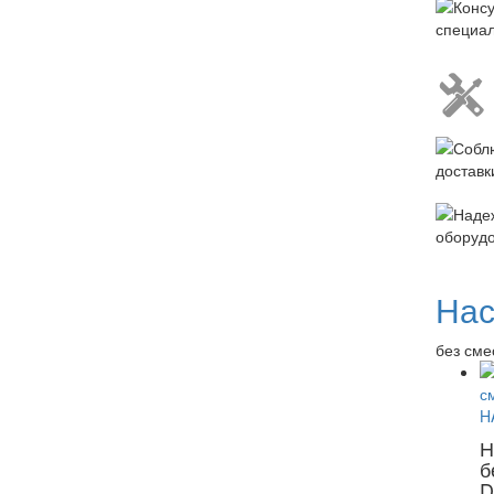
Нас
без сме
Н
б
D