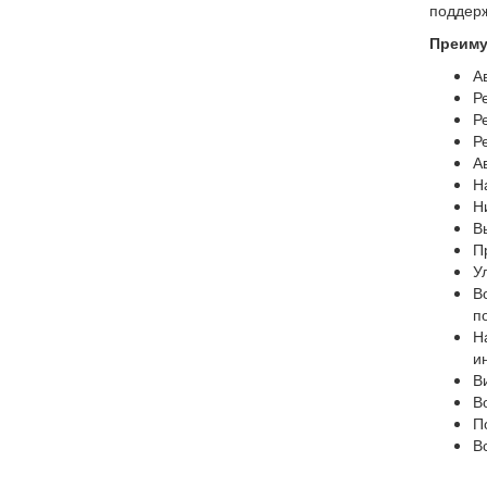
поддерж
Преиму
А
Р
Р
Р
А
Н
Н
В
П
У
В
п
Н
и
В
В
П
В