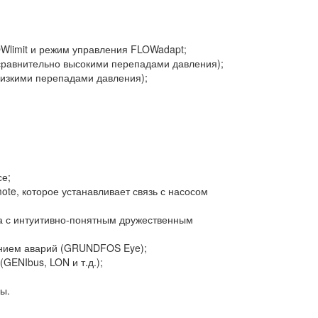
Wlimit и режим управления FLOWadapt;
сравнительно высокими перепадами давления);
низкими перепадами давления);
е;
e, которое устанавливает связь с насосом
с интуитивно-понятным дружественным
ением аварий (GRUNDFOS Eye);
GENIbus, LON и т.д.);
ры.