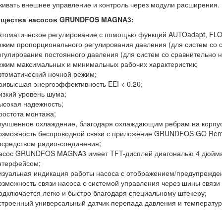
ивать внешнее управление и контроль через модули расширения.
щества насосов GRUNDFOS MAGNA3:
втоматическое регулирование с помощью функций AUTOadapt, FLO
ежим пропорционального регулирования давления (для систем со 
егулирование постоянного давления (для систем со сравнительно 
ежим максимальных и минимальных рабочих характеристик;
втоматический ночной режим;
аивысшая энергоэффективность EEI < 0.20;
изкий уровень шума;
ысокая надежность;
ростота монтажа;
лучшенное охлаждение, благодаря охлаждающим ребрам на корпус
озможность беспроводной связи с приложение GRUNDFOS GO Remot
осредством радио-соединения;
асос GRUNDFOS MAGNA3 имеет TFT-дисплей диагональю 4 дюйма 
нтерфейсом;
изуальная индикация работы насоса с отображением/предупрежд
озможность связи насоса с системой управления через шины связи (
одключается легко и быстро благодаря специальному штекеру;
строенный универсальный датчик перепада давления и температу