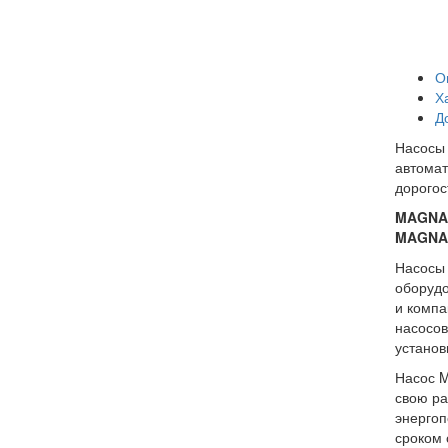
О
Х
Д
Насосы 
автомат
дорогос
MAGNA
MAGNA
Насосы 
оборудо
и компа
насосов
установ
Насос M
свою ра
энергоп
сроком 