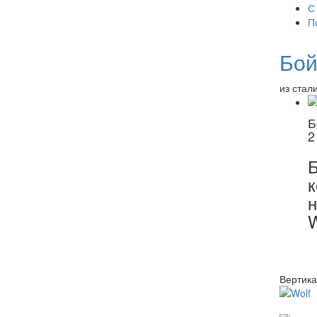
С
П
Бой
из стал
Б
2
к
н
Вертика