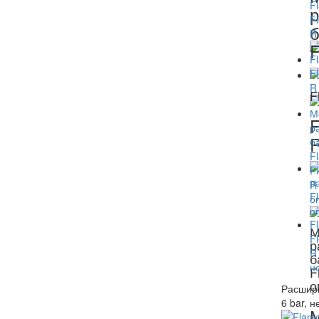
р
б
F
F
F
М
р
б
F
о
Расшири
6 bar, 