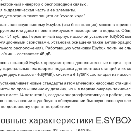
лектронный инвертор с беспроводной связью,
ся гидравлическая часть и ее элементы,
редусмотрена также защита от "сухого хода".
гать насосную систему E.sybox (изи бокс станция) можно в горизо
руемом или даже в невентилируемом помещении, в подвале. Общ
ка - 51 куб. дм. Герметичный корпус насосной установки e.sybox в
оляционными свойствами. Установка оснащена также антивибрацио
льного расположения). Работающую установку Esybox почти не сл
 л/мин. - составляет 45 дБ.
осных станций Esybox предусмотрены дополнительные опции - крон
нкциональные платформы-подставки для монтажа станций и их сов
 для двух насосов - e.sytwin), система e.sytank состоящая из насос
 устанавливает новые стандарты автоматических насосных станци
исты по промышленному дизайну, но и в первую очередь техниче
вка имеет 14 патентов !), создали энергоэффективную в работе, к
ю в пользовании и удобную в обслуживании бытовую насосную эле
 по достоинству оценят потребители.
овные характеристики E.SYBOX
ощность электродвигателя (Р1 макс.) - 1550 Вт;