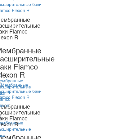
ембранные
асширительные
аки Flamco
lexon R
Мембранные
асширительные
аки Flamco
lexon R
ембранные
асширительные
аки Flamco
lexon R
Мембранные