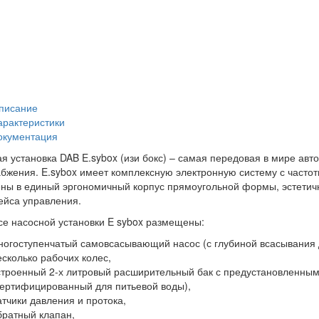
писание
арактеристики
окументация
я установка DAB E.sybox (изи бокс) – самая передовая в мире авт
бжения. E.sybox имеет комплексную электронную систему с часто
ны в единый эргономичный корпус прямоугольной формы, эстетичн
йса управления.
се насосной установки E sybox размещены:
ногоступенчатый самовсасывающий насос (с глубиной всасывания
есколько рабочих колес,
строенный 2-х литровый расширительный бак с предустановленным
сертифицированный для питьевой воды),
атчики давления и протока,
братный клапан,