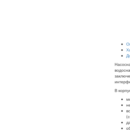
О
Х
Д
Насосна
водосна
заключе
интерфе
В корпу
м
н
в
(
д
о