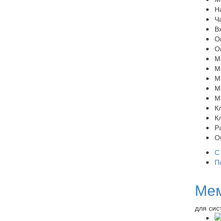
Н
Ча
Вх
О
О
М
М
М
М
М
Кл
К
Р
Об
С
П
Мем
для сис