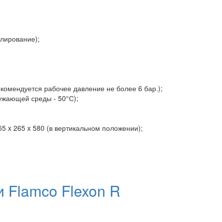
улирование);
екомендуется рабочее давление не более 6 бар.);
ужающей среды - 50°С);
55 x 265 x 580 (в вертикальном положении);
Flamco Flexon R