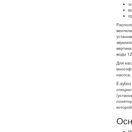
э
в
п
Распола
вентили
установ
звукоиз
вертика
воды 12
Для нас
многофу
насоса,
E.sybox
специал
(устано
понятну
которой
Осн
М