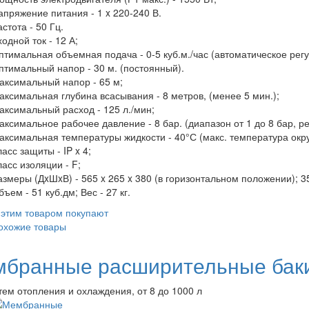
апряжение питания - 1 x 220-240 В.
стота - 50 Гц.
одной ток - 12 А;
птимальная объемная подача - 0-5 куб.м./час (автоматическое рег
птимальный напор - 30 м. (постоянный).
аксимальный напор - 65 м;
аксимальная глубина всасывания - 8 метров, (менее 5 мин.);
аксимальный расход - 125 л./мин;
аксимальное рабочее давление - 8 бар. (диапазон от 1 до 8 бар, р
аксимальная температуры жидкости - 40°С (макс. температура окр
асс защиты - IP x 4;
ласс изоляции - F;
азмеры (ДxШxВ) - 565 x 265 x 380 (в горизонтальном положении); 3
ъем - 51 куб.дм; Вес - 27 кг.
 этим товаром покупают
охожие товары
бранные расширительные баки 
тем отопления и охлаждения, от 8 до 1000 л