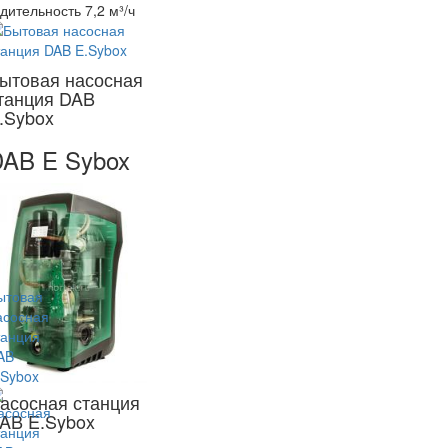
дительность 7,2 м³/ч
ытовая насосная
танция DAB
.Sybox
AB E Sybox
асосная станция
AB E.Sybox