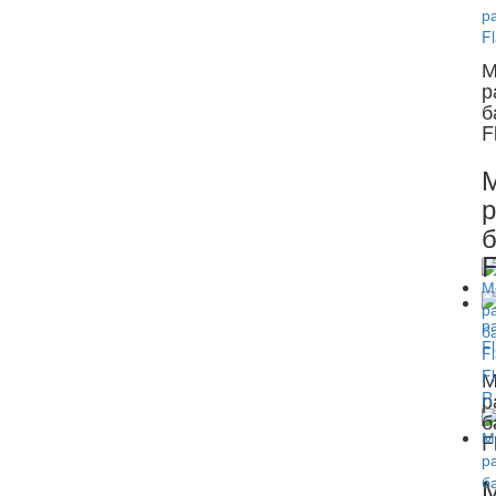
М
р
б
F
р
б
F
М
р
б
F