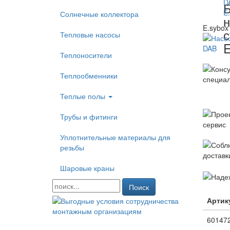
Солнечные коллектора
н
E.sybox
с
Тепловые насосы
E
Теплоносители
Теплообменники
Теплые полы
Трубы и фитинги
Уплотнительные материалы для
резьбы
Шаровые краны
Поиск
Артик
60147