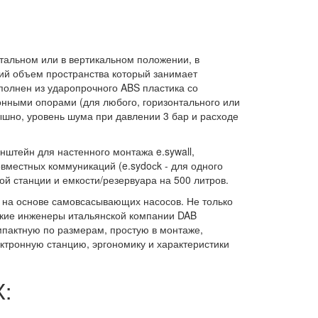
нтальном или в вертикальном положении, в
ий объем пространства который занимает
ыполнен из ударопрочного ABS пластика со
нными опорами (для любого, горизонтального или
ышно, уровень шума при давлении 3 бар и расходе
штейн для настенного монтажа e.sywall,
местных коммуникаций (e.sydoсk - для одного
ной станции и емкости/резервуара на 500 литров.
й на основе самовсасывающих насосов. Не только
ские инженеры итальянской компании DAB
омпактную по размерам, простую в монтаже,
ктронную станцию, эргономику и характеристики
: