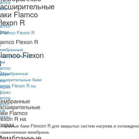
асширительные
аки Flamco
lexon R
lamco Flexon R
lamco Flexon
R
ембранные
асширительные
аки Flamco
lexon R на
порах
тельные баки Flexcon R для закрытых систем нагрева и охлаждени
незаменяемая мембрана.
Мембранные