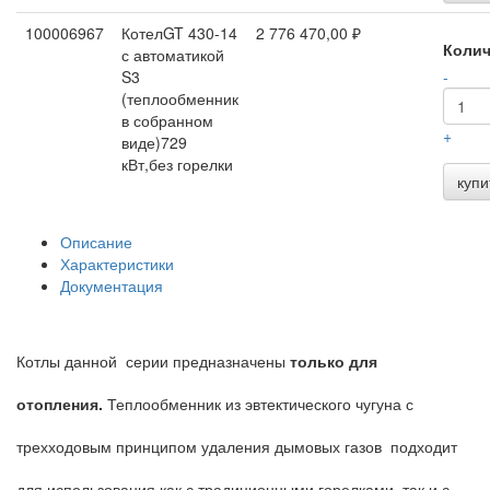
100006967
КотелGT 430-14
2 776 470,00 ₽
Колич
с автоматикой
S3
-
(теплообменник
в собранном
+
виде)729
кВт,без горелки
купи
Описание
Характеристики
Документация
Котлы данной серии предназначены
только для
отопления.
Теплообменник из эвтектического чугуна с
трехходовым принципом удаления дымовых газов подходит
для использования как с традиционными горелками, так и с