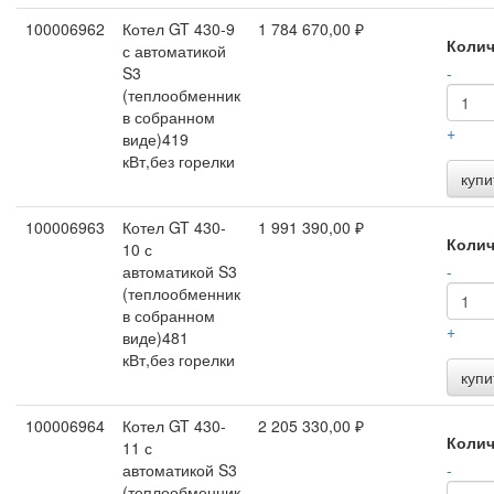
100006962
Котел GT 430-9
1 784 670,00 ₽
Колич
с автоматикой
S3
-
(теплообменник
в собранном
+
виде)419
кВт,без горелки
купи
100006963
Котел GT 430-
1 991 390,00 ₽
Колич
10 с
автоматикой S3
-
(теплообменник
в собранном
+
виде)481
кВт,без горелки
купи
100006964
Котел GT 430-
2 205 330,00 ₽
Колич
11 с
автоматикой S3
-
(теплообменник