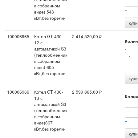
в собранном
+
виде) 543
кВт,без горелки
купи
100006965
Котел GT 430-
2 414 520,00 ₽
Колич
12 с
автоматикой S3
-
(теплообменник
в собранном
+
виде) 605
кВт,без горелки
купи
100006966
Котел GT 430-
2 599 865,00 ₽
Колич
13 с
автоматикой S3
-
(теплообменник
в собранном
+
виде)667
кВт,без горелки
купи