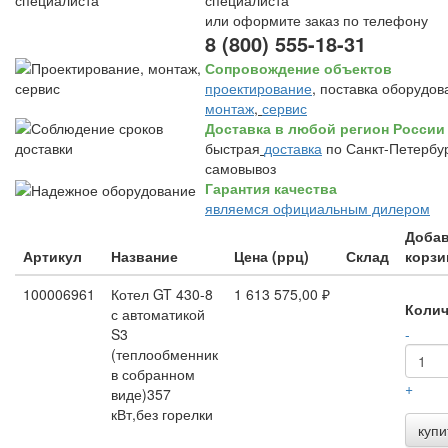
специалиста
или оформите заказ по телефону
8 (800) 555-18-31
Сопровождение объектов
проектирование
, поставка оборудов
монтаж
,
сервис
Доставка в любой регион России
быстрая
доставка
по Санкт-Петербур
самовывоз
Гарантия качества
являемся официальным дилером
Добав
Артикул
Название
Цена (ррц)
Склад
корзи
100006961
Котел GT 430-8
1 613 575,00 ₽
Колич
с автоматикой
S3
-
(теплообменник
в собранном
+
виде)357
кВт,без горелки
купи