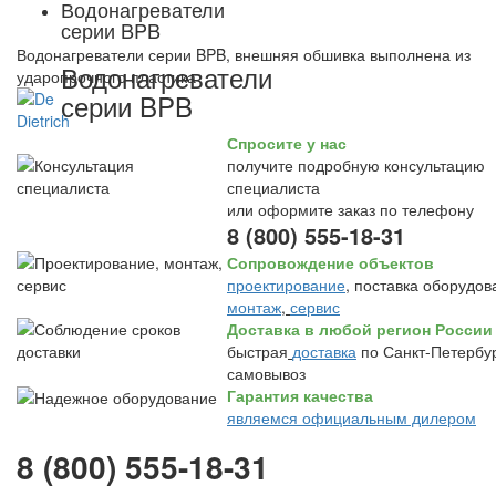
Водонагреватели
серии BPB
Водонагреватели серии BPB, внешняя обшивка выполнена из
Водонагреватели
ударопрочного пластика
серии BPB
Спросите у нас
получите подробную консультацию
специалиста
или оформите заказ по телефону
8 (800) 555-18-31
Сопровождение объектов
проектирование
, поставка оборудов
монтаж
,
сервис
Доставка в любой регион России
быстрая
доставка
по Санкт-Петербур
самовывоз
Гарантия качества
являемся официальным дилером
8 (800) 555-18-31