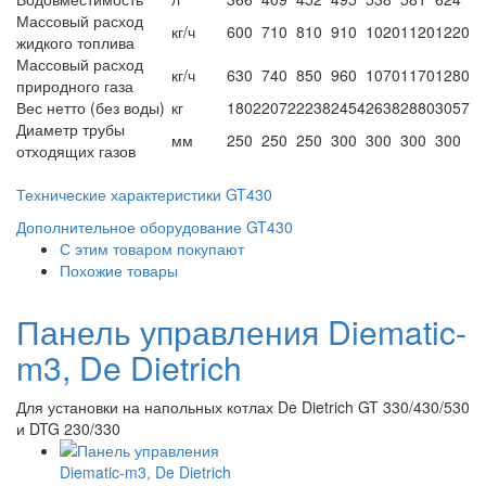
Массовый расход
кг/ч
600
710
810
910
1020
1120
1220
жидкого топлива
Массовый расход
кг/ч
630
740
850
960
1070
1170
1280
природного газа
Вес нетто (без воды)
кг
1802
2072
2238
2454
2638
2880
3057
Диаметр трубы
мм
250
250
250
300
300
300
300
отходящих газов
Технические характеристики GT430
Дополнительное оборудование GT430
С этим товаром покупают
Похожие товары
Панель управления Diematic-
m3, De Dietrich
Для установки на напольных котлах De Dietrich GT 330/430/530
и DTG 230/330