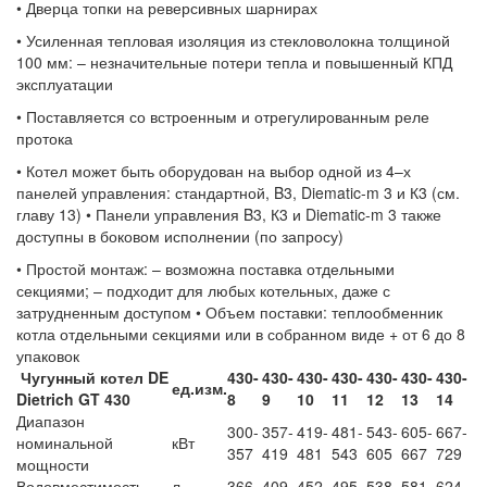
• Дверца топки на реверсивных шарнирах
• Усиленная тепловая изоляция из стекловолокна толщиной
100 мм: – незначительные потери тепла и повышенный КПД
эксплуатации
• Поставляется со встроенным и отрегулированным реле
протока
• Котел может быть оборудован на выбор одной из 4–х
панелей управления: стандартной, B3, Diematic-m 3 и К3 (см.
главу 13) • Панели управления B3, К3 и Diematic-m 3 также
доступны в боковом исполнении (по запросу)
• Простой монтаж: – возможна поставка отдельными
секциями; – подходит для любых котельных, даже с
затрудненным доступом • Объем поставки: теплообменник
котла отдельными секциями или в собранном виде + от 6 до 8
упаковок
Чугунный котел DE
430-
430-
430-
430-
430-
430-
430-
ед.изм.
Dietrich GT 430
8
9
10
11
12
13
14
Диапазон
300-
357-
419-
481-
543-
605-
667-
номинальной
кВт
357
419
481
543
605
667
729
мощности
Водовместимость
л
366
409
452
495
538
581
624