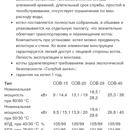
алюминий-кремний, длительный срок службы, простой в
техобслуживании, отсутствует ограничение по мин.
расходу воды;
котел поставляется полностью собранным, в обшивке и
упаковывается на отдельную паллету, что значительно
облегчает транспортировку и перемещение котла;
Компактность при установке: котел можно придвинуть
вплотную к стене. Ко всем элементам конструкции
гарантируется легкий доступ с лицевой стороны котла.
Легкость эксплуатации и монтажа;
котлы удовлетворяют требованиям знака экологической
безопасности «Голубой ангел»;
гарантия на котел 1 год.
Тип
COB-15
COB-20
COB-29
COB-40
Номинальная
18,5 /
мощность
кВт
9 / 14,4
13,1 / 19
25,3 / 38
28,2
при 80/60 °C
Номинальная
19,6 /
мощность
кВт
9,5 / 15,1
13,9 / 20
26,8 / 40
29,6
при 50/30 °C
КПД при 40/30 °C
%
105/99
105/99
105/99
105/99
КПД при 75/60 °C
%
101/96
101/96
101/96
101/96