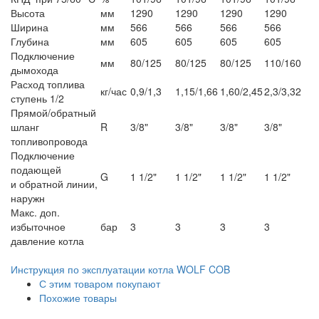
Высота
мм
1290
1290
1290
1290
Ширина
мм
566
566
566
566
Глубина
мм
605
605
605
605
Подключение
мм
80/125
80/125
80/125
110/160
дымохода
Расход топлива
кг/час
0,9/1,3
1,15/1,66
1,60/2,45
2,3/3,32
ступень 1/2
Прямой/обратный
шланг
R
3/8"
3/8"
3/8"
3/8"
топливопровода
Подключение
подающей
G
1 1/2"
1 1/2"
1 1/2"
1 1/2"
и обратной линии,
наружн
Макс. доп.
избыточное
бар
3
3
3
3
давление котла
Инструкция по эксплуатации котла WOLF COB
С этим товаром покупают
Похожие товары