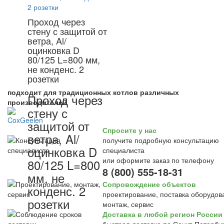
Проход через
стену с защитой от
ветра, Al/
оцинковка D
80/125 L=800 мм,
не конденс. 2
розетки
подходит для традиционных котлов различных
Проход через
производителей
стену с
защитой от
Спросите у нас
ветра, Al/
получите подробную консультацию
оцинковка D
специалиста
или оформите заказ по телефону
80/125 L=800
8 (800) 555-18-31
мм, не
Сопровождение объектов
конденс. 2
проектирование, поставка оборудов
розетки
монтаж, сервис
Доставка в любой регион России