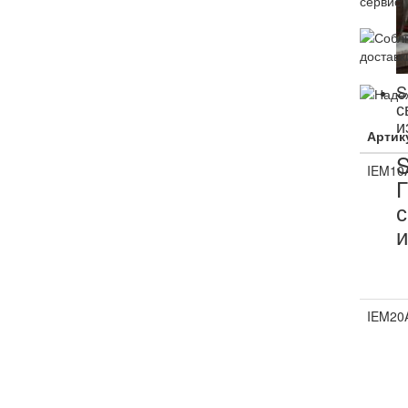
S
с
и
Артик
IEM10
Г
с
и
IEM20