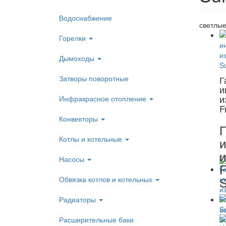
Водоснабжение
светлы
Горелки
Дымоходы
Затворы поворотные
Г
и
и
Инфракрасное отопление
F
Конвекторы
Г
Котлы и котельные
и
Насосы
F
S
Обвязка котлов и котельных
Радиаторы
Расширительные баки