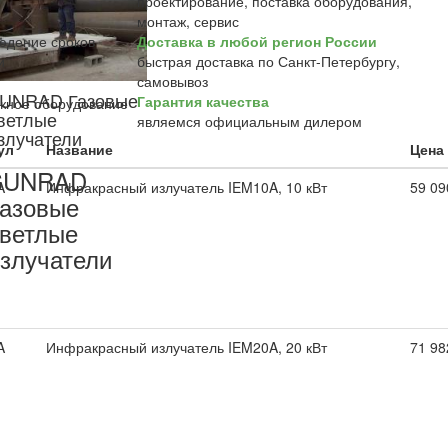
проектирование, поставка оборудования,
монтаж, сервис
Доставка в любой регион России
быстрая доставка по Санкт-Петербургу,
самовывоз
UNRAD Газовые
Гарантия качества
ветлые
являемся официальным дилером
злучатели
ул
Название
Цена 
SUNRAD
A
Инфракрасный излучатель IEM10A, 10 кВт
59 09
азовые
ветлые
злучатели
A
Инфракрасный излучатель IEM20A, 20 кВт
71 98