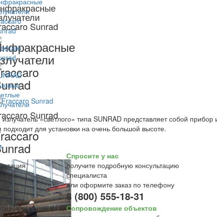
нфракрасные
злучатели
raccaro Sunrad
Инфракрасные
злучатели
raccaro
unrad
raccaro Sunrad
 излучатель «светлого» типа SUNRAD представляет собой прибор
 подходит для установки на очень большой высоте.
raccaro
unrad
Спросите у нас
получите подробную консультацию
специалиста
или оформите заказ по телефону
8 (800) 555-18-31
Сопровождение объектов