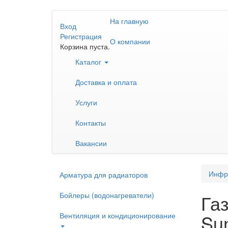
Перейти
На главную
к
Вход
основному
Регистрация
О компании
содержанию
Корзина пуста.
Каталог
Доставка и оплата
Услуги
Контакты
Вакансии
Инфр
Арматура для радиаторов
Бойлеры (водонагреватели)
Га
Su
Вентиляция и кондиционирование