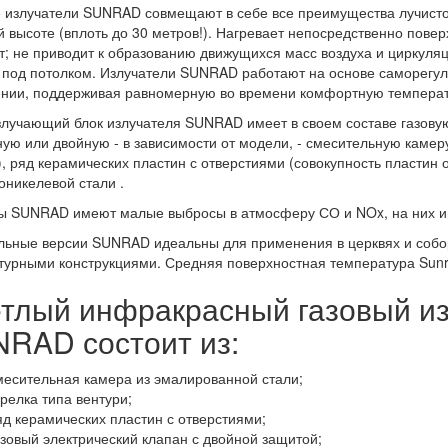
 излучатели SUNRAD совмещают в себе все преимущества лучисто
 высоте (вплоть до 30 метров!). Нагревает непосредственно пове
; не приводит к образованию движущихся масс воздуха и циркуляц
 под потолком. Излучатели SUNRAD работают на основе саморегули
нии, поддерживая равномерную во времени комфортную температ
лучающий блок излучателя SUNRAD имеет в своем составе газовую 
ую или двойную - в зависимости от модели, - смесительную камеру
, ряд керамических пластин с отверстиями (совокупность пластин
оникелевой стали .
ы SUNRAD имеют малые выбросы в атмосферу СО и NOx, на них и
ьные версии SUNRAD идеальны для применения в церквях и собор
турными конструкциями. Средняя поверхностная температура Sunrad
тлый инфракрасный газовый и
RAD состоит из:
месительная камера из эмалированной стали;
орелка типа вентури;
яд керамических пластин с отверстиями;
азовый электрический клапан с двойной защитой;