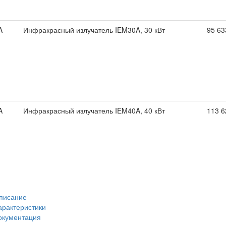
A
Инфракрасный излучатель IEM30A, 30 кВт
95 63
A
Инфракрасный излучатель IEM40A, 40 кВт
113 6
писание
арактеристики
окументация