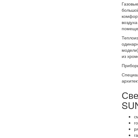
Газовые
большой
комфорт
воздуха
помеще
Теплоиз
одинарн
модели)
из хром
Прибор
Специал
архитек
Све
SUN
с
г
р
г