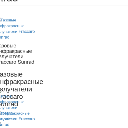
е
азовые
нфракрасные
злучатели
raccaro Sunrad
азовые
инфракрасные
злучатели
raccaro
unrad