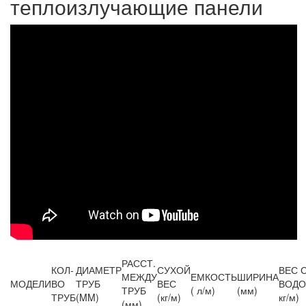
теплоизлучающие панели
РАССТ.
КОЛ-
ДИАМЕТР
СУХОЙ
ВЕС 
МЕЖДУ
ЕМКОСТЬ
ШИРИНА
МОДЕЛИ
ВО
ТРУБ
ВЕС
ВОДО
ТРУБ
( л/м)
(мм)
ТРУБ
(MM)
(кг/м)
кг/м)
(мм)