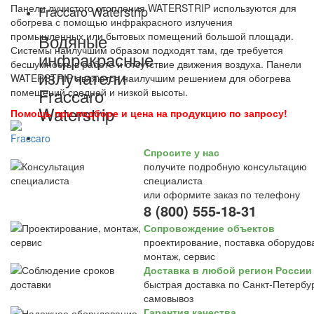
Панели лучистого отопления WATERSTRIP используются для
Fraccaro Waterstrip
обогрева с помощью инфракрасного излучения
промышленных или бытовых помещений большой площади.
Водяные
Системы наилучшим образом подходят там, где требуется
инфракрасные
бесшумность в работе и отсутствие движения воздуха. Панели
излучатели
WATERSTRIP являются наилучшим решением для обогрева
Fraccaro
помещений средней и низкой высоты.
Waterstrip
Помощь при подборе и цена на продукцию по запросу!
Спросите у нас
получите подробную консультацию
специалиста
или оформите заказ по телефону
8 (800) 555-18-31
Сопровождение объектов
проектирование, поставка оборудов
монтаж, сервис
Доставка в любой регион России
быстрая доставка по Санкт-Петербур
самовывоз
Гарантия качества