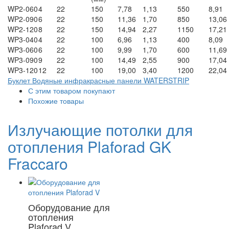
WP2-060
4
22
150
7,78
1,13
550
8,91
WP2-090
6
22
150
11,36
1,70
850
13,06
WP2-120
8
22
150
14,94
2,27
1150
17,21
WP3-040
4
22
100
6,96
1,13
400
8,09
WP3-060
6
22
100
9,99
1,70
600
11,69
WP3-090
9
22
100
14,49
2,55
900
17,04
WP3-120
12
22
100
19,00
3,40
1200
22,04
Буклет Водяные инфракрасные панели WATERSTRIP
С этим товаром покупают
Похожие товары
Излучающие потолки для
отопления Plaforad GK
Fraccaro
Оборудование для
отопления
Plaforad V