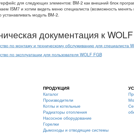
терфейс для следующих элементов: BM-2 как внешний блок прогр
аем ISM7 и хотим видеть меню специалиста (возможность менять п
о устанавливать модуль BM-2.
ническая документация к WOLF
ство по монтажу и техническому обслуживанию для специалиста
ство по эксплуатации для пользователя WOLF FGB
ПРОДУКЦИЯ
УС
Каталог
Пр
Производители
Мо
Котлы и котельные
Се
Радиаторы отопления
об
Насосное оборудование
Горелки
Дымоходы и отводящие системы