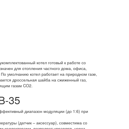
комплектованный котел готовый к работе со
значен для отопления частного дома, офиса,
. По умолчанию котел работает на природном газе,
вается дроссельная шайба на сжиженный газ,
дящим газам CO2.
B-35
ффективный диапазон модуляции (до 1:6) при
ратуры (датчик – аксессуар), совместима со
и коллекторами, позволяет управлять через