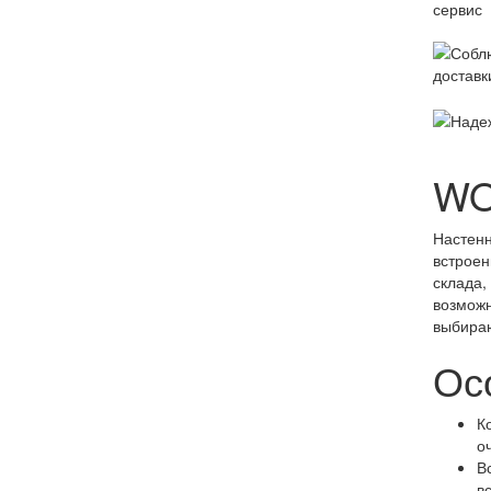
WO
Настенн
встроен
склада,
возможн
выбираю
Ос
К
о
В
в