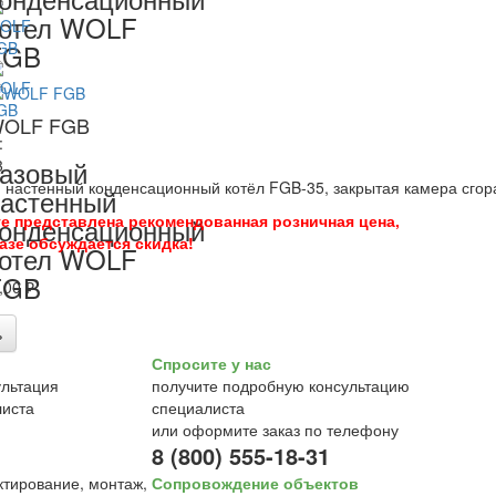
котел WOLF
FGB
OLF FGB
:
азовый
3
 настенный конденсационный котёл FGB-35, закрытая камера сгор
астенный
те представлена рекомендованная розничная цена,
онденсационный
азе обсуждается скидка!
котел WOLF
FGB
,00 ₽
ь
Спросите у нас
получите подробную консультацию
специалиста
или оформите заказ по телефону
8 (800) 555-18-31
Сопровождение объектов