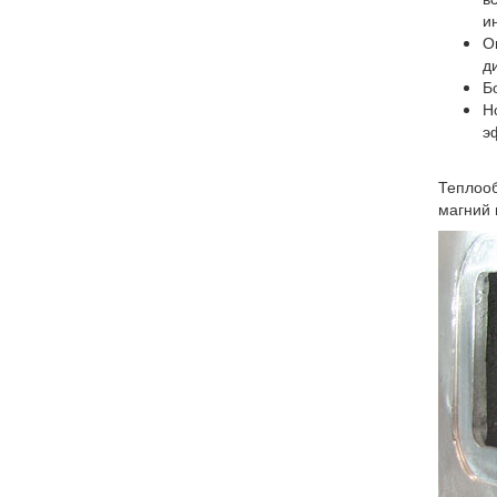
и
О
д
Б
Н
э
Теплооб
магний 