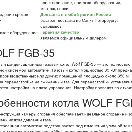
проектирование, поставка оборудования,
монтаж, сервис
Доставка в любой регион России
быстрая доставка по Санкт-Петербургу,
самовывоз
Гарантия качества
являемся официальным дилером
LF FGB-35
ый конденсационный газовый котел Wolf FGB-35 — это полностью у
ной системой автоматики. Газовый котел мощностью 35 кВт предна
2
 производственных или других помещений площадью около 350 м
а перенастройка на сжиженный газ. Для перенастройки устанавли
тся настройки на плате управления. Настройку проводят по отхо
обенности котла WOLF FG
онструкция камеры сгорания обеспечивает идеальное сгорание и э
чень низком давлении газа.
строенная автоматика подстраивается под изменения уличной темпе
семи модулями управления Wolf, поддерживает работу с солнечным