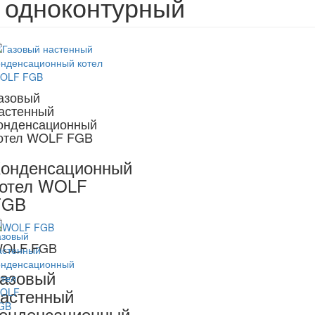
, одноконтурный
азовый
астенный
онденсационный
отел WOLF FGB
онденсационный
котел WOLF
FGB
OLF FGB
азовый
астенный
онденсационный