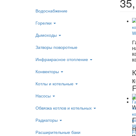
35
Водоснабжение
Горелки
Дымоходы
Г
н
Затворы поворотные
к
к
Инфракрасное отопление
К
Конвекторы
Котлы и котельные
Насосы
W
Обвязка котлов и котельных
Г
Радиаторы
н
Расширительные баки
к