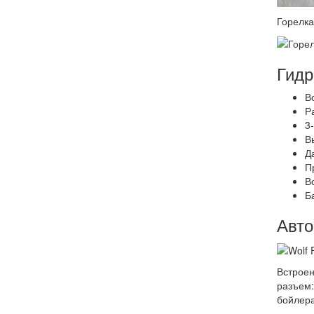
Горелка
Гидр
В
Р
3
В
Д
П
В
Б
Авт
Встроен
разъем:
бойлера