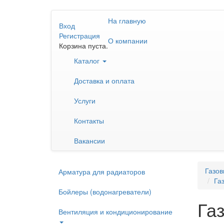
Перейти
На главную
к
Вход
основному
Регистрация
О компании
содержанию
Корзина пуста.
Каталог
Доставка и оплата
Услуги
Контакты
Вакансии
Газов
Арматура для радиаторов
Га
Бойлеры (водонагреватели)
Га
Вентиляция и кондиционирование