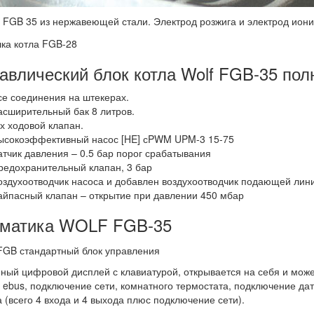
 FGB 35 из нержавеющей стали. Электрод розжига и электрод иони
авлический блок котла Wolf FGB-35 пол
се соединения на штекерах.
асширительный бак 8 литров.
-х ходовой клапан.
ысокоэффективный насос [HE] сPWM UPM-3 15-75
атчик давления – 0.5 бар порог срабатывания
редохранительный клапан, 3 бар
оздухоотводчик насоса и добавлен воздухоотводчик подающей лин
айпасный клапан – открытие при давлении 450 мбар
оматика WOLF FGB-35
ный цифровой дисплей с клавиатурой, открывается на себя и може
 ebus, подключение сети, комнатного термостата, подключение да
 (всего 4 входа и 4 выхода плюс подключение сети).