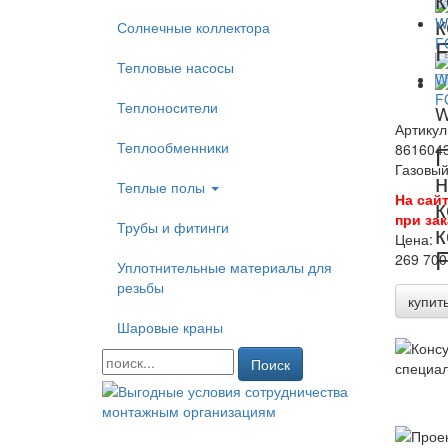
Солнечные коллектора
Тепловые насосы
Теплоносители
W
Артикул
Теплообменники
Г
861604
Газовый
н
Теплые полы
На сай
к
при зак
Трубы и фитинги
Цена:
269 700
Уплотнительные материалы для
резьбы
купит
Шаровые краны
Поиск