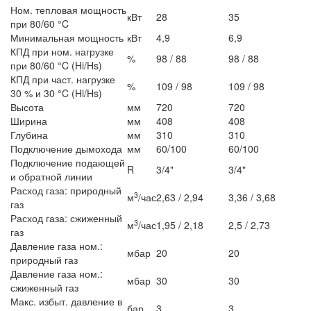
Ном. тепловая мощность
кВт
28
35
при 80/60 °C
Минимальная мощность
кВт
4,9
6,9
КПД при ном. нагрузке
%
98 / 88
98 / 88
при 80/60 °C (Hi/Hs)
КПД при част. нагрузке
%
109 / 98
109 / 98
30 % и 30 °C (Hi/Hs)
Высота
мм
720
720
Ширина
мм
408
408
Глубина
мм
310
310
Подключение дымохода
мм
60/100
60/100
Подключение подающей
R
3/4"
3/4"
и обратной линии
Расход газа: природный
3
м
/час
2,63 / 2,94
3,36 / 3,68
газ
Расход газа: сжиженный
3
м
/час
1,95 / 2,18
2,5 / 2,73
газ
Давление газа ном.:
мбар
20
20
природный газ
Давление газа ном.:
мбар
30
30
сжиженный газ
Макс. избыт. давление в
бар
3
3