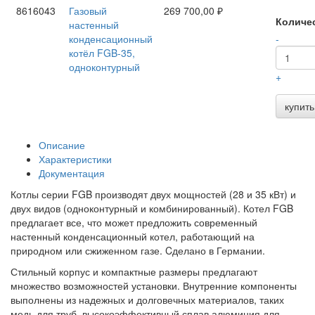
8616043
Газовый
269 700,00 ₽
Количе
настенный
конденсационный
-
котёл FGB-35,
одноконтурный
+
купить
Описание
Характеристики
Документация
Котлы серии FGB производят двух мощностей (28 и 35 кВт) и
двух видов (одноконтурный и комбинированный). Котел FGB
предлагает все, что может предложить современный
настенный конденсационный котел, работающий на
природном или сжиженном газе. Cделано в Германии.
Стильный корпус и компактные размеры предлагают
множество возможностей установки. Внутренние компоненты
выполнены из надежных и долговечных материалов, таких
медь для труб, высокоэффективный сплав алюминия для