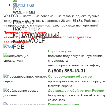
WOLF FGB
Wolf FGB — настенные современные газовые одноконтурные
Газовый
конденсационные котлы мощностью 28 или 35 кВт. Работают
на природном или сжиженном газе, производство Германия!
настенный
Предложим лучшую цену,
конденсационный
на сайте указана рекомендованная производителем
котел WOLF
розничная цена!
FGB
Спросите у нас
получите подробную консультацию
специалиста
или оформите заказ по телефону
8 (800) 555-18-31
Сопровождение объектов
проектирование, поставка оборудов
монтаж, сервис
Доставка в любой регион России
быстрая доставка по Санкт-Петербур
самовывоз
Гарантия качества