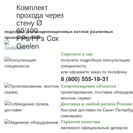
Комплект
прохода через
стену Ø
60/100
подходит для конденсационных котлов различных
PPs/PPs Cox
производителей
Geelen
Спросите у нас
получите подробную консультацию
специалиста
или оформите заказ по телефону
8 (800) 555-18-31
Сопровождение объектов
проектирование, поставка оборудов
монтаж, сервис
Доставка в любой регион России
быстрая доставка по Санкт-Петербур
самовывоз
Гарантия качества
являемся официальным дилером