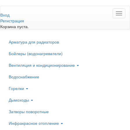
Перейти
Toggl
к
Вход
naviga
основному
Регистрация
содержанию
Корзина пуста.
Арматура для радиаторов
Бойлеры (водонагреватели)
Вентиляция и кондиционирование
Водоснабжение
Горелки
Дымоходы
Затворы поворотные
Инфракрасное отопление