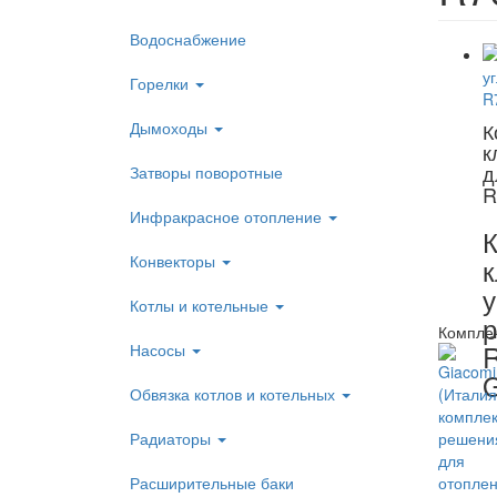
Водоснабжение
Горелки
Дымоходы
К
к
д
Затворы поворотные
R
Инфракрасное отопление
К
Конвекторы
к
у
Котлы и котельные
р
Комплек
Насосы
G
Обвязка котлов и котельных
Радиаторы
Расширительные баки