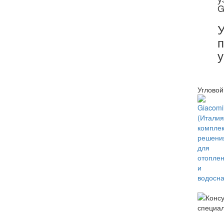
G
У
п
у
Угловой