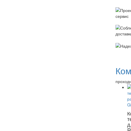
Ком
проходно
К
т
д
R