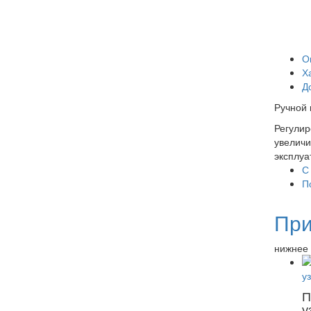
О
Х
Д
Ручной 
Регулир
увеличи
эксплуа
С
П
При
нижнее 
П
у