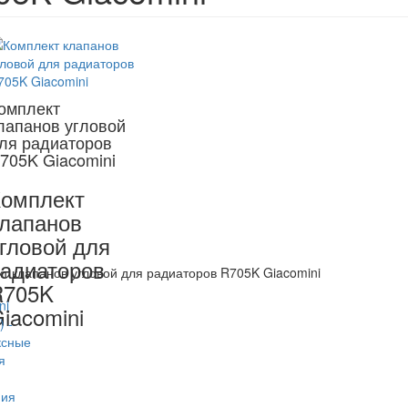
омплект
лапанов угловой
ля радиаторов
705K Giacomini
омплект
лапанов
гловой для
адиаторов
т клапанов угловой для радиаторов R705K Giacomini
R705K
iacomini