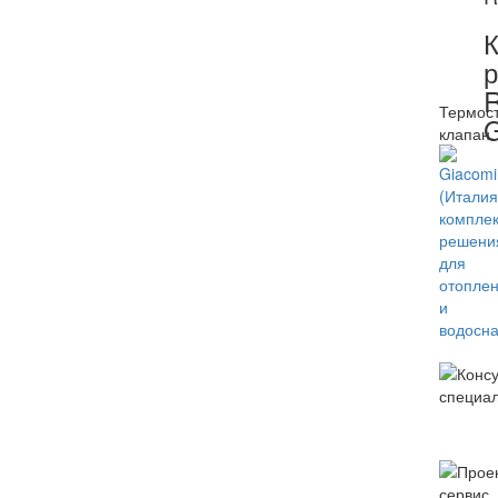
К
р
Термост
G
клапан.