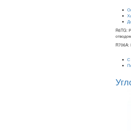
О
Х
Д
R6TG: Р
отводом
R706A: 
С
П
Угл