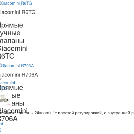
iacomini R6TG
Прямые
учные
лапаны
iacomini
R6TG
iacomini R706A
Прямые
учные
лапаны
iacomini
прямые клапаны Giacomini с простой регулировкой, с внутренней 
R706A