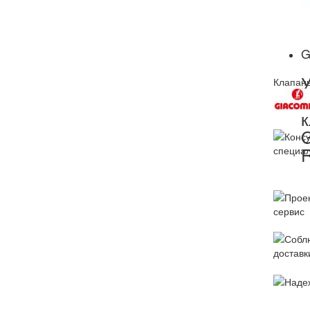
G
У
Клапаны
т
к
G