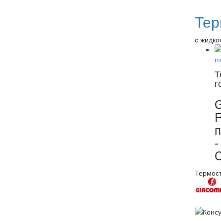
Тер
с жидко
Т
г
G
п
-
Термост