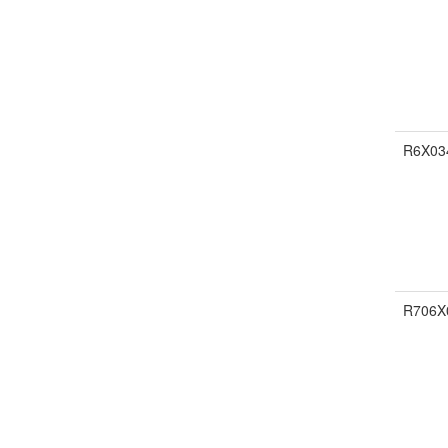
R6X03
R706X