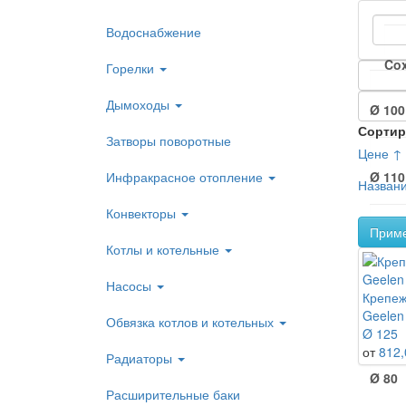
Водоснабжение
Co
Горелки
Дымоходы
Ø 100
Сортир
Затворы поворотные
Цене ↑
Инфракрасное отопление
Ø 110
Назван
Конвекторы
Прим
Ø 125
Котлы и котельные
Насосы
Крепеж
Ø 160
Geelen
Обвязка котлов и котельных
Ø 125
от
812,
Радиаторы
Ø 80
Расширительные баки