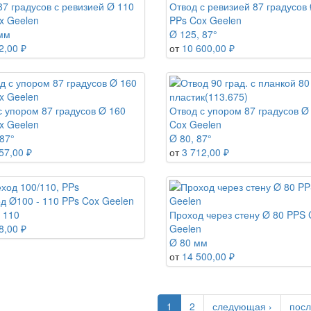
87 градусов с ревизией Ø 110
Отвод с ревизией 87 градусов
x Geelen
PPs Cox Geelen
мм
Ø 125, 87°
2,00 ₽
от
10 600,00 ₽
с упором 87 градусов Ø 160
Отвод с упором 87 градусов Ø
x Geelen
Cox Geelen
87°
Ø 80, 87°
57,00 ₽
от
3 712,00 ₽
д Ø100 - 110 PPs Cox Geelen
 110
Проход через стену Ø 80 PPS 
8,00 ₽
Geelen
Ø 80 мм
от
14 500,00 ₽
1
2
следующая ›
посл