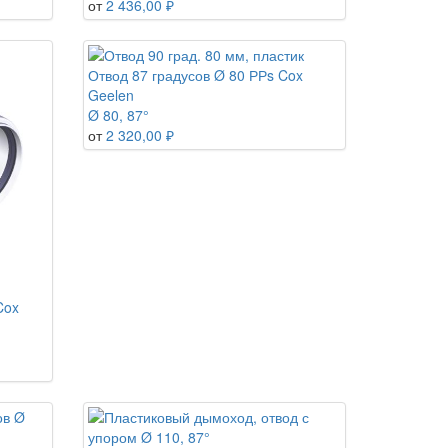
от
2 436,00 ₽
Отвод 87 градусов Ø 80 РРs Cox
Geelen
Ø 80, 87°
от
2 320,00 ₽
Cox