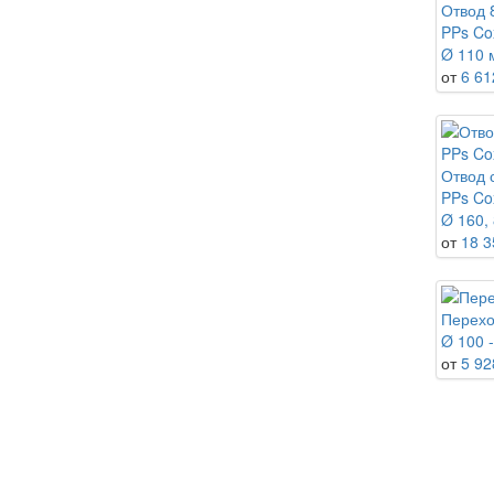
Отвод 
PPs Co
Ø 110 
от
6 61
Отвод 
PPs Co
Ø 160, 
от
18 3
Перехо
Ø 100 -
от
5 92