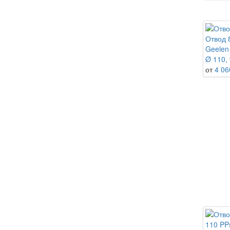
Отвод 
Geelen
Ø 110, 
от
4 06