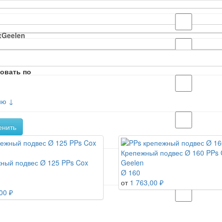
xGeelen
овать по
ию ↓
енить
Крепежный подвес Ø 160 PPs 
ный подвес Ø 125 PPs Cox
Geelen
Ø 160
от
1 763,00 ₽
00 ₽