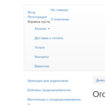
Перейти
На главную
к
Вход
основному
Регистрация
О компании
содержанию
Корзина пуста.
Каталог
Доставка и оплата
Услуги
Контакты
Вакансии
Дымо
Арматура для радиаторов
Бойлеры (водонагреватели)
Ог
Вентиляция и кондиционирование