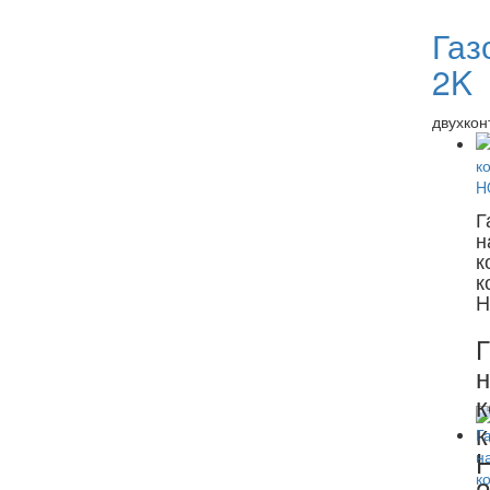
Газ
2K
двухкон
Г
н
к
к
H
Г
н
к
к