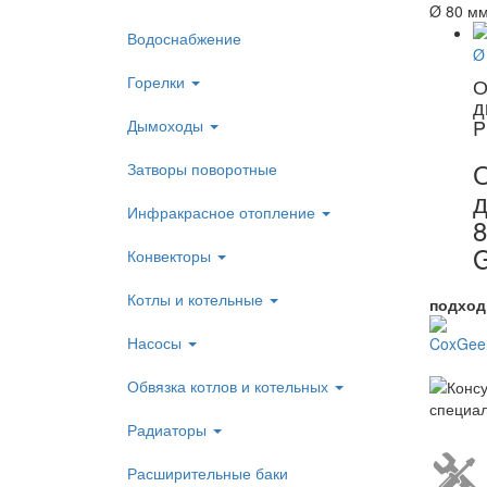
Ø 80 м
Водоснабжение
Горелки
О
д
P
Дымоходы
О
Затворы поворотные
Инфракрасное отопление
8
G
Конвекторы
Котлы и котельные
подход
Насосы
Обвязка котлов и котельных
Радиаторы
Расширительные баки