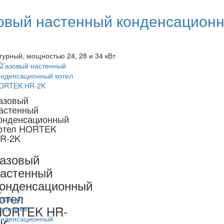
овый настенный конденсацион
турный, мощностью 24, 28 и 34 кВт
азовый
астенный
онденсационный
отел HORTEK
R-2K
азовый
астенный
онденсационный
отел
HORTEK HR-