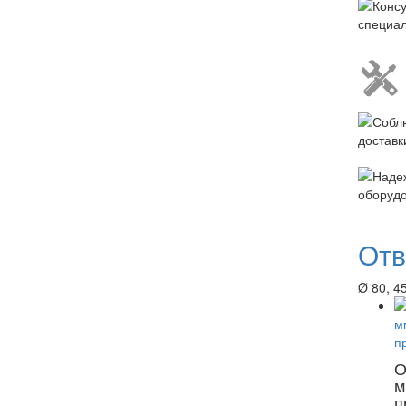
Отв
Ø 80, 4
О
м
п