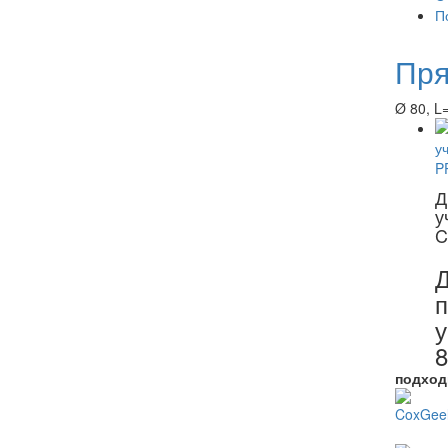
П
Пря
Ø 80, L=
Д
у
C
у
8
подход