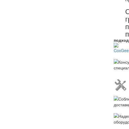
О
г
п
п
подход