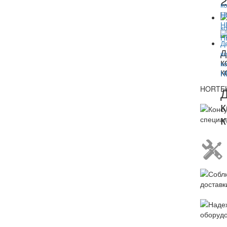
Д
к
к
HORTEK 
Д
к
к