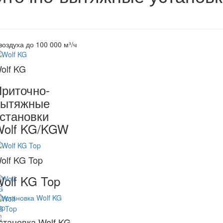
воздуха до 100 000 м³/ч
olf KG
риточно-
вытяжные
становки
Wolf KG/KGW
olf KG Top
olf KG Top
становка Wolf KG