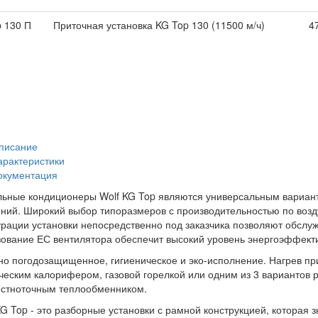
 130 П
Приточная установка KG Top 130 (11500 м/ч)
4
писание
арактеристики
окументация
ьные кондиционеры Wolf KG Top являются универсальным вариант
ий. Широкий выбор типоразмеров с производительностью по воздух
рации установки непосредственно под заказчика позволяют обслу
ование ЕС вентилятора обеспечит высокий уровень энергоэффектив
о погодозащищенное, гигиеническое и эко-исполнение. Нагрев пр
ческим калорифером, газовой горелкой или одним из 3 вариантов 
естноточным теплообменником.
 Top - это разборные установки с рамной конструкцией, которая з