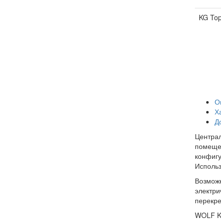
KG Top
О
Х
Д
Централ
помещен
конфигу
Использ
Возможн
электри
перекр
WOLF KG