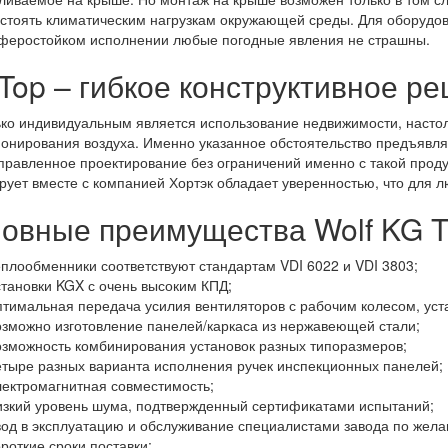
стоять климатическим нагрузкам окружающей среды. Для оборудов
феростойком исполнении любые погодные явления не страшны.
Top – гибкое конструктивное р
ко индивидуальным является использование недвижимости, насто
онирования воздуха. Именно указанное обстоятельство предъявля
равленное проектирование без ограничений именно с такой продук
рует вместе с компанией Хортэк обладает уверенностью, что для л
овные преимущества Wolf KG 
еплообменники соответствуют стандартам VDI 6022 и VDI 3803;
становки KGX с очень высоким КПД;
птимальная передача усилия вентиляторов с рабочим колесом, уст
озможно изготовление панелей/каркаса из нержавеющей стали;
озможность комбинирования установок разных типоразмеров;
етыре разных варианта исполнения ручек инспекционных панелей;
лектромагнитная совместимость;
изкий уровень шума, подтвержденный сертификатами испытаний;
вод в эксплуатацию и обслуживание специалистами завода по жела
ороткие сроки поставки;