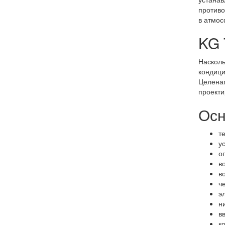
противо
в атмос
KG 
Насколь
кондици
Целенап
проекти
Осн
т
у
о
в
в
ч
э
н
в
к