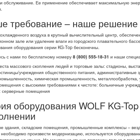
и обслуживание. Ее применение обеспечивает максимальную энер
.
е требование – наше решение
охлажденного воздуха в крупный вычислительный центр, обеспече
онном зале или удаление влаги из городского плавательного бас
вания оборудования серии KG-Top бесконечны.
сь с нами по бесплатному номеру
8 (800) 555-18-31
и наши специа
еста массового скопления людей и торговые залы: стадионы, выст
остиницы/учреждения общественного питания, административные 
ромышленность, химическая промышленность, металлообработка, у
омещения с высокими требованиями к чистоте: больничные учрежд
T: серверные помещения
ия оборудования WOLF KG-Top
олнении
 здания, складские помещения, промышленные комплексы – везде,
е необходимо произвести модернизацию, используется оборудован
ливаемое на крыше. Но монтаж на крыше возможен только в том сл