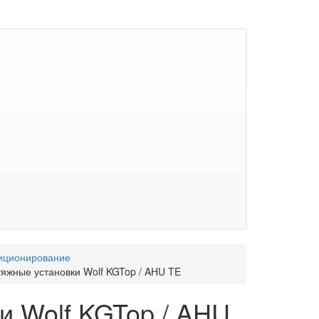
иционирование
яжные установки Wolf KGTop / AHU TE
и Wolf KGTop / AHU