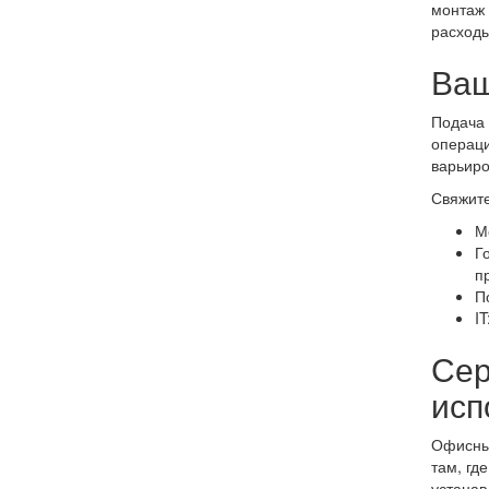
монтаж 
расходы
Ваш
Подача 
операци
варьиро
Свяжите
М
Г
п
П
I
Сер
исп
Офисные
там, гд
устанав