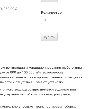
74 030,00 ₽
Количество
-
+
купить
ом вентиляции и кондиционирования любого типа
у от 800 до 100 000 м/ч, возможность
живать как жилые, так и промышленные помещения.
ности и отсутствие шума от установки.
иточного воздуха осуществляется водяным или
рекуперации тепла: гликолиевым, роторным,
начительно упрощает транспортировку, сборку,