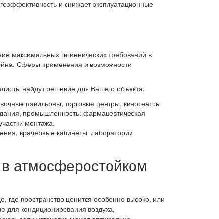
гоэффективность и снижает эксплуатационные
ние максимальных гигиенических требований в
сейна. Сферы применения и возможности
листы найдут решение для Вашего объекта.
авочные павильоны, торговые центры, кинотеатры
здания, промышленность: фармацевтическая
частки монтажа.
ения, врачебные кабинеты, лаборатории
 в атмосферостойком
 где пространство ценится особенно высоко, или
ие для кондиционирования воздуха,
учае, если установка может оптимально