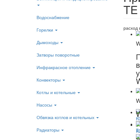
TE
Водоснабжение
расход 
Горелки
Дымоходы
W
П
Затворы поворотные
Инфракрасное отопление
у
Конвекторы
Котлы и котельные
W
Насосы
W
Обвязка котлов и котельных
Радиаторы
У