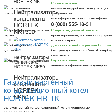
HORTEK NK
Спросите у нас
получите подробную консультацию
Нейтрализаторы
специалиста
конденсата
или оформите заказ по телефону
8 (800) 555-18-31
HORTEK
NK1500
Сопровождение объектов
проектирование, поставка оборудов
монтаж, сервис
Доставка в любой регион России
быстрая доставка по Санкт-Петербур
самовывоз
Нейтрализаторы
Гарантия качества
конденсата
являемся официальным дилером
HORTEK NK50
Нейтрализаторы
Газовый настенный
конденсата
конденсационный котел
HORTEK
NK50
HORTEK HR-1K
одноконтурный конденсационный котел мощностью