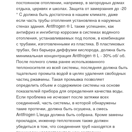
постоянном отоплении, например, в загородных домах
отдыха, церквях и школах. Защита от замерзания до -20
° C должна быть достаточна в нашем климате, даже
если часть трубы отопления установлена в наружных
стенах здания. Antifrogen ® L также успешнен, как
антифриз и ингибитор коррозии в системах водяного
отопления, устанавливаемых под полом, в комбинации
с трубами, изготовленными из пластика. В пластиковых
трубах, без барьера диффузии кислорода, должна быть
минимальная концентрация Antifrogen ® L - 30% об/ об.
После полного слива ранее использованного
теплоносителя из всей системы, последняя должна быть
тщательно промыта водой в целях удаления свободных
частиц ржавчины. Такая промывка позволяет
определить объем и содержимое системы на основе
показателей прибора для определения качества воды.
Если проблема не исчезает после затяжки всех
соединений, часть системы, в которой обнаружены
такие протечки, должна быть осушена, а смесь
Antifrogen L/вода должна быть собрана. Кроме замены
прокладок, инженер-теплотехник также должен
убедиться в том, что соединения труб находятся в