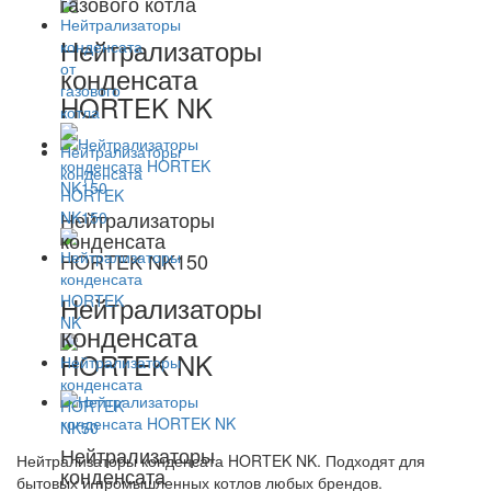
газового котла
Нейтрализаторы
конденсата
HORTEK NK
Нейтрализаторы
конденсата
HORTEK NK150
Нейтрализаторы
конденсата
HORTEK NK
Нейтрализаторы
Нейтрализаторы конденсата HORTEK NK. Подходят для
конденсата
бытовых и промышленных котлов любых брендов.