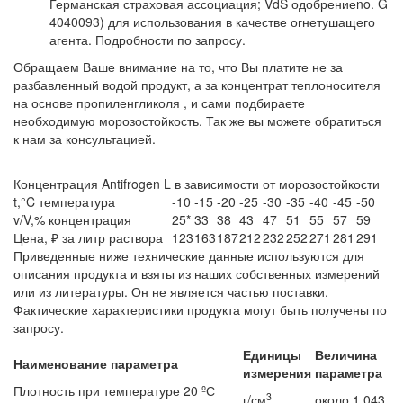
Германская страховая ассоциация; VdS одобрениеno. G
4040093) для использования в качестве огнетушащего
агента. Подробности по запросу.
Обращаем Ваше внимание на то, что Вы платите не за
разбавленный водой продукт, а за концентрат теплоносителя
на основе пропиленгликоля , и сами подбираете
необходимую морозостойкость. Так же вы можете обратиться
к нам за консультацией.
Концентрация Antifrogen L в зависимости от морозостойкости
t,°C температура
-10
-15
-20
-25
-30
-35
-40
-45
-50
v/V,% концентрация
25*
33
38
43
47
51
55
57
59
Цена, ₽ за литр раствора
123
163
187
212
232
252
271
281
291
Приведенные ниже технические данные используются для
описания продукта и взяты из наших собственных измерений
или из литературы. Он не является частью поставки.
Фактические характеристики продукта могут быть получены по
запросу.
Единицы
Величина
Наименование параметра
измерения
параметра
Плотность при температуре 20 ºС
3
г/см
около 1,043