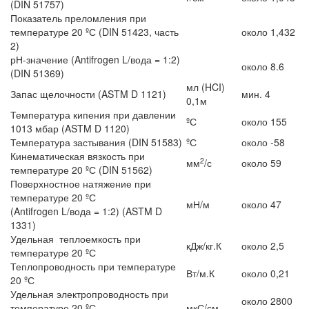
(DIN 51757)
Показатель преломления при
температуре 20 ºС (DIN 51423, часть
около 1,432
2)
рН-значение (Antifrogen L/вода = 1:2)
около 8.6
(DIN 51369)
мл (HCI)
Запас щелочности (ASTM D 1121)
мин. 4
0,1м
Температура кипения при давлении
ºС
около 155
1013 мбар (ASTM D 1120)
Температура застывания (DIN 51583)
ºС
около -58
Кинематическая вязкость при
2
мм
/с
около 59
температуре 20 ºС (DIN 51562)
Поверхностное натяжение при
температуре 20 ºС
мН/м
около 47
(Antifrogen L/вода = 1:2) (ASTM D
1331)
Удельная теплоемкость при
кДж/кг.К
около 2,5
температуре 20 ºС
Теплопроводность при температуре
Вт/м.К
около 0,21
20 ºС
Удельная электропроводность при
около 2800
температуре 20 ºС
мкС/см