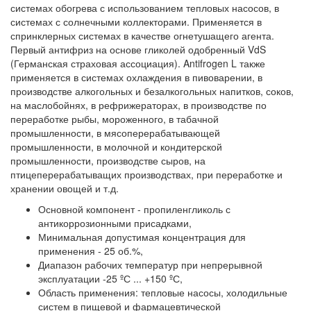
системах обогрева с использованием тепловых насосов, в
системах с солнечными коллекторами. Применяется в
спринклерных системах в качестве огнетушащего агента.
Первый антифриз на основе гликолей одобренный VdS
(Германская страховая ассоциация). Antifrogen L также
применяется в системах охлаждения в пивоварении, в
производстве алкогольных и безалкогольных напитков, соков,
на маслобойнях, в рефрижераторах, в производстве по
переработке рыбы, мороженного, в табачной
промышленности, в мясоперерабатывающей
промышленности, в молочной и кондитерской
промышленности, производстве сыров, на
птицеперерабатыващих производствах, при переработке и
хранении овощей и т.д.
Основной компонент - пропиленгликоль с
антикоррозионными присадками,
Минимальная допустимая концентрация для
применения - 25 об.%,
Диапазон рабочих температур при непрерывной
эксплуатации -25 ºС ... +150 ºС,
Область применения: тепловые насосы, холодильные
систем в пищевой и фармацевтической