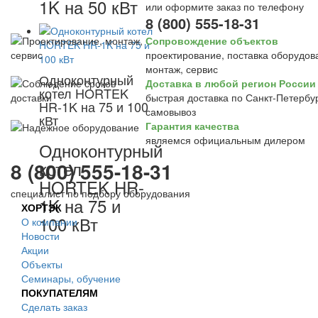
1K на 50 кВт
или оформите заказ по телефону
8 (800) 555-18-31
Сопровождение объектов
проектирование, поставка оборудов
монтаж, сервис
Одноконтурный
Доставка в любой регион России
котел HORTEK
быстрая доставка по Санкт-Петербур
HR-1K на 75 и 100
самовывоз
кВт
Гарантия качества
являемся официальным дилером
Одноконтурный
котел
8 (800) 555-18-31
HORTEK HR-
специалист по подбору оборудования
1K на 75 и
ХОРТЭК
100 кВт
О компании
Новости
Акции
Объекты
Семинары, обучение
ПОКУПАТЕЛЯМ
Сделать заказ