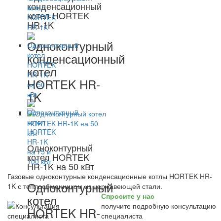
конденсационный
котел HORTEK
HR-1K
Одноконтурный
конденсационный
котел
HORTEK HR-
1K
Одноконтурный
котел HORTEK
HR-1K на 50 кВт
Газовые одноконтурные конденсационные котлы HORTEK HR-
Одноконтурный
1K с теплообменником из нержавеющей стали.
Спросите у нас
котел
получите подробную консультацию
HORTEK HR-
специалиста