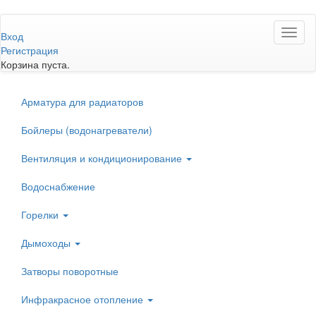
Перейти
Toggl
к
Вход
naviga
основному
Регистрация
содержанию
Корзина пуста.
Арматура для радиаторов
Бойлеры (водонагреватели)
Вентиляция и кондиционирование
Водоснабжение
Горелки
Дымоходы
Затворы поворотные
Инфракрасное отопление