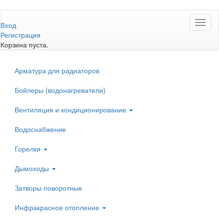
Перейти
Toggl
к
Вход
naviga
основному
Регистрация
содержанию
Корзина пуста.
Арматура для радиаторов
Бойлеры (водонагреватели)
Вентиляция и кондиционирование
Водоснабжение
Горелки
Дымоходы
Затворы поворотные
Инфракрасное отопление