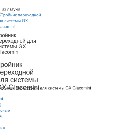
 из латуни
ройник
ереходной для
истемы GX
iacomini
ройник
ереходной
ля системы
X Giacomini
ройник переходной для системы GX Giacomini