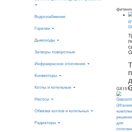
фитинги
Водоснабжение
Горелки
Т
Дымоходы
п
с
G
Затворы поворотные
Т
Инфракрасное отопление
п
Конвекторы
д
G
Котлы и котельные
GX151 Т
Насосы
Обвязка котлов и котельных
Радиаторы