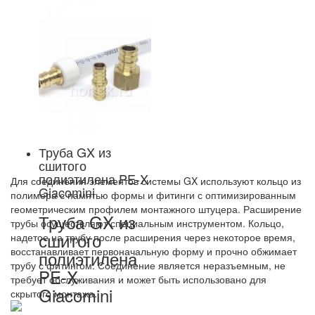
Труба GX из
сшитого
полиэтилена PE-X
Для соединения элементов системы GX используют кольцо из
Giacomini
полимера с памятью формы и фитинги с оптимизированным
геометрическим профилем монтажного штуцера. Расширение
Труба GX из
трубы осуществляют специальным инструментом. Кольцо,
сшитого
надетое на трубу после расширения через некоторое время,
восстанавливает первоначальную форму и прочно обжимает
полиэтилена
трубу с фитингом. Соединение является неразъемным, не
PE-X
требует обслуживания и может быть использовано для
Giacomini
скрытого монтажа.