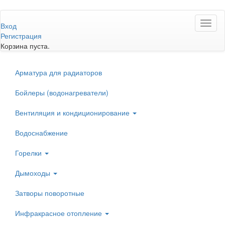
Перейти
Toggl
к
Вход
naviga
основному
Регистрация
содержанию
Корзина пуста.
Арматура для радиаторов
Бойлеры (водонагреватели)
Вентиляция и кондиционирование
Водоснабжение
Горелки
Дымоходы
Затворы поворотные
Инфракрасное отопление