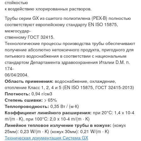
стойкостью
к воздействию хлорированных растворов.
Трубы серии GX из сшитого полиэтилена (PEX-B) полностью
соответствуют европейскому стандарту EN ISO 15875,
межгосудар-
ственному ГОСТ 32415.
Технологические процессы производства трубы обеспечивают
получение абсолютно нетоксичного продукта, пригодного для
питьевого водоснабжения в соответствии с национальным
стандартом Департамента здравоохранения Италии D.M. n.
174-
06/04/2004.
Область применения:
водоснабжение, охлаждение,
отопление Класс 1, 2, 4 и 5 (EN ISO 15875, ГОСТ 32415-2013)
Плотность:
0,94 г/см3
Степень сшивки:
> 65%
Теплопроводность:
0,35 Вт / (м∙К)
Коэффициент линейного расширения:
при 20°C: 1,4 х 10-4
m/(m ∙ K), при 100°C: 2,0 x 10-4 m/(m ∙ K)
Линейное тепловое излучение трубы в кожухе:
(кожух
25мм): 0,23 W/(m ∙ K) (кожух 30мм): 0,21 W/(m ∙ K)
Техническая документация Система GX