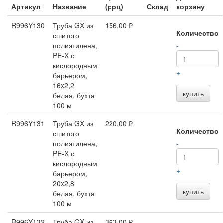
Артикул
Название
(ррц)
Склад
корзину
R996Y130
Труба GX из
156,00 ₽
Количество
сшитого
полиэтилена,
-
PE-X с
кислородным
+
барьером,
16x2,2
купить
белая, бухта
100 м
R996Y131
Труба GX из
220,00 ₽
Количество
сшитого
полиэтилена,
-
PE-X с
кислородным
+
барьером,
20x2,8
купить
белая, бухта
100 м
R996Y132
Труба GX из
363,00 ₽