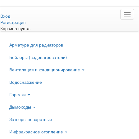
Перейти
Toggl
к
Вход
naviga
основному
Регистрация
содержанию
Корзина пуста.
Арматура для радиаторов
Бойлеры (водонагреватели)
Вентиляция и кондиционирование
Водоснабжение
Горелки
Дымоходы
Затворы поворотные
Инфракрасное отопление