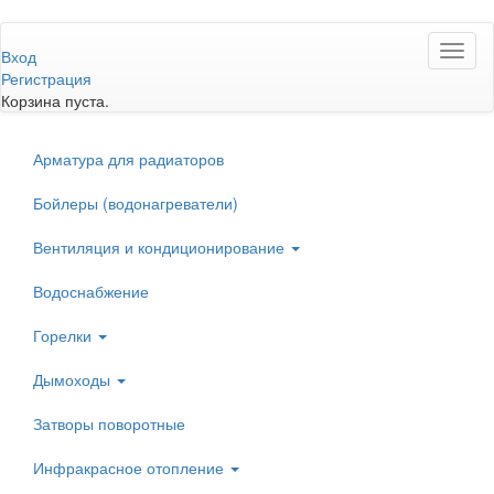
Перейти
Toggl
к
Вход
naviga
основному
Регистрация
содержанию
Корзина пуста.
Арматура для радиаторов
Бойлеры (водонагреватели)
Вентиляция и кондиционирование
Водоснабжение
Горелки
Дымоходы
Затворы поворотные
Инфракрасное отопление