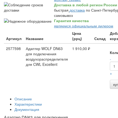
Доставка в любой регион России
быстрая
доставка
по Санкт-Петербур
самовывоз
Гарантия качества
являемся официальным дилером
Цена
Доб
Артикул
Название
(ррц)
Склад
кор
2577598
Адаптер WOLF DN63
1 910,00 ₽
Кол
для подключения
воздухораспределителя
-
для CWL Excellent
+
ку
Описание
Характеристики
Документация
Адаптер DN63 для подключения