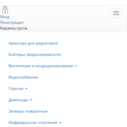
Перейти
Toggl
к
Вход
naviga
основному
Регистрация
содержанию
Корзина пуста.
Арматура для радиаторов
Бойлеры (водонагреватели)
Вентиляция и кондиционирование
Водоснабжение
Горелки
Дымоходы
Затворы поворотные
Инфракрасное отопление