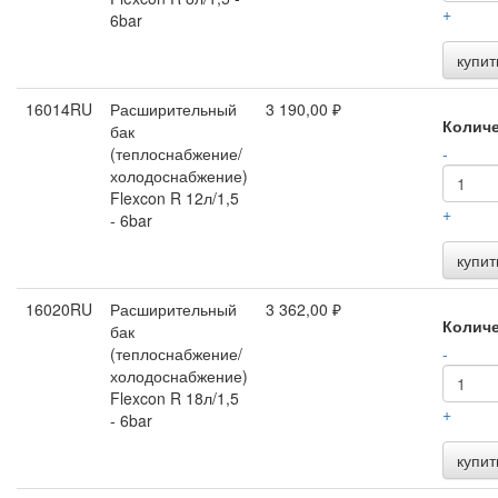
+
6bar
купит
16014RU
Расширительный
3 190,00 ₽
Колич
бак
(теплоснабжение/
-
холодоснабжение)
Flexcon R 12л/1,5
+
- 6bar
купит
16020RU
Расширительный
3 362,00 ₽
Колич
бак
(теплоснабжение/
-
холодоснабжение)
Flexcon R 18л/1,5
+
- 6bar
купит