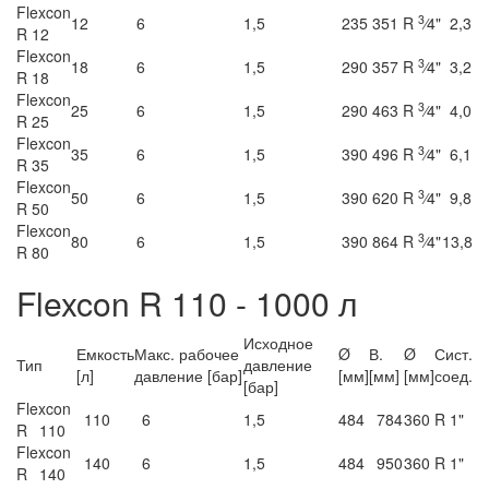
Flexcon
3
12
6
1,5
235
351
R
⁄4"
2,3
R 12
Flexcon
3
18
6
1,5
290
357
R
⁄4"
3,2
R 18
Flexcon
3
25
6
1,5
290
463
R
⁄4"
4,0
R 25
Flexcon
3
35
6
1,5
390
496
R
⁄4"
6,1
R 35
Flexcon
3
50
6
1,5
390
620
R
⁄4"
9,8
R 50
Flexcon
3
80
6
1,5
390
864
R
⁄4"
13,8
R 80
Flexcon R 110 - 1000 л
Исходное
Емкость
Макс. рабочее
Ø
В.
Ø
Сист.
Тип
давление
[л]
давление [бар]
[мм]
[мм]
[мм]
соед.
[бар]
Flexcon
110
6
1,5
484
784
360
R 1"
R 110
Flexcon
140
6
1,5
484
950
360
R 1"
R 140