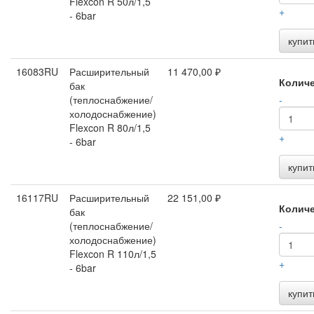
Flexcon R 50л/1,5
+
- 6bar
купит
16083RU
Расширительный
11 470,00 ₽
Колич
бак
(теплоснабжение/
-
холодоснабжение)
Flexcon R 80л/1,5
+
- 6bar
купит
16117RU
Расширительный
22 151,00 ₽
Колич
бак
(теплоснабжение/
-
холодоснабжение)
Flexcon R 110л/1,5
+
- 6bar
купит