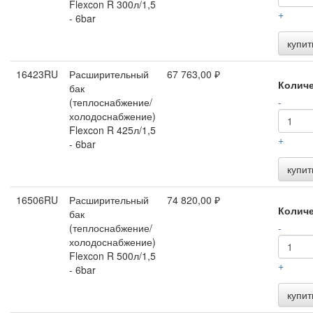
Flexcon R 300л/1,5
+
- 6bar
купит
16423RU
Расширительный
67 763,00 ₽
Колич
бак
(теплоснабжение/
-
холодоснабжение)
Flexcon R 425л/1,5
+
- 6bar
купит
16506RU
Расширительный
74 820,00 ₽
Колич
бак
(теплоснабжение/
-
холодоснабжение)
Flexcon R 500л/1,5
+
- 6bar
купит