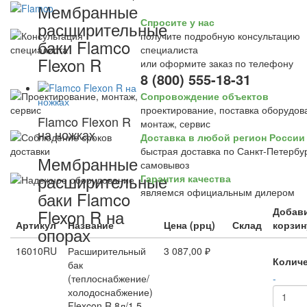
Мембранные
Спросите у нас
расширительные
получите подробную консультацию
баки Flamco
специалиста
Flexon R
или оформите заказ по телефону
8 (800) 555-18-31
Сопровождение объектов
проектирование, поставка оборудов
Flamco Flexon R
монтаж, сервис
на ножках
Доставка в любой регион России
быстрая доставка по Санкт-Петербур
Мембранные
самовывоз
расширительные
Гарантия качества
являемся официальным дилером
баки Flamco
Добави
Flexon R на
Артикул
Название
Цена (ррц)
Склад
корзин
опорах
16010RU
Расширительный
3 087,00 ₽
Колич
бак
(теплоснабжение/
-
холодоснабжение)
Flexcon R 8л/1,5 -