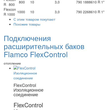
800
10
3,0
790
1888
610
R 1"
R 800
Flexcon
1000
10
3,0
790
2268
610
R 1"
R 1000
С этим товаром покупают
Похожие товары
Подключения
расширительных баков
Flamco FlexControl
отопление
FlexControl
Изоляционное
соединение
FlexControl