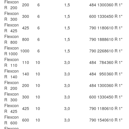
Flexcon
200
6
1,5
484
1300
360
R 1"
R 200
Flexcon
300
6
1,5
600
1330
450
R 1"
R 300
Flexcon
425
6
1,5
790
1180
610
R 1"
R 425
Flexcon
800
6
1,5
790
1888
610
R 1"
R 800
Flexcon
1000
6
1,5
790
2268
610
R 1"
R 1000
Flexcon
110
10
3,0
484
784
360
R 1"
R 110
Flexcon
140
10
3,0
484
950
360
R 1"
R 140
Flexcon
200
10
3,0
484
1300
360
R 1"
R 200
Flexcon
300
10
3,0
600
1330
450
R 1"
R 300
Flexcon
425
10
3,0
790
1180
610
R 1"
R 425
Flexcon
600
10
3,0
790
1540
610
R 1"
R 600
Flexcon