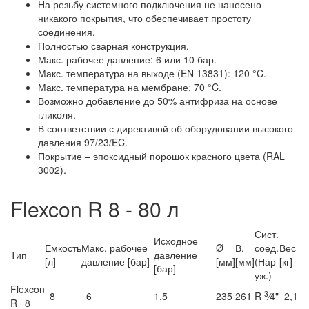
На резьбу системного подключения не нанесено
никакого покрытия, что обеспечивает простоту
соединения.
Полностью сварная конструкция.
Макс. рабочее давление: 6 или 10 бар.
Макс. температура на выходе (EN 13831): 120 °C.
Макс. температура на мембране: 70 °C.
Возможно добавление до 50% антифриза на основе
гликоля.
В соответствии с директивой об оборудовании высокого
давления 97/23/EC.
Покрытие – эпоксидный порошок красного цвета (RAL
3002).
Flexcon R 8 - 80 л
Сист.
Исходное
Емкость
Макс. рабочее
Ø
В.
соед.
Вес
Тип
давление
[л]
давление [бар]
[мм]
[мм]
(Нар-
[кг]
[бар]
уж.)
Flexcon
3
8
6
1,5
235
261
R
⁄4"
2,1
R 8