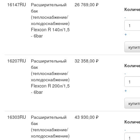
16147RU
Расширительный
26 769,00 ₽
Колич
бак
(теплоснабжение/
-
холодоснабжение)
Flexcon R 140л/1,5
+
- 6bar
купит
16207RU
Расширительный
32 358,00 ₽
Колич
бак
(теплоснабжение/
-
холодоснабжение)
Flexcon R 200л/1,5
+
- 6bar
купит
16303RU
Расширительный
43 930,00 ₽
Колич
бак
(теплоснабжение/
-
холодоснабжение)