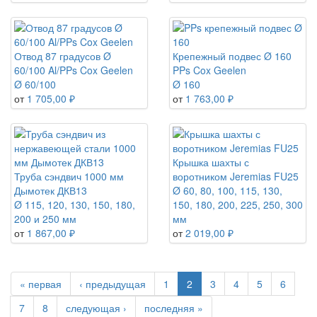
Отвод 87 градусов Ø
Крепежный подвес Ø 160
60/100 Al/PPs Cox Geelen
PPs Cox Geelen
Ø 60/100
Ø 160
от
1 705,00 ₽
от
1 763,00 ₽
Крышка шахты с
Труба сэндвич 1000 мм
воротником Jeremias FU25
Дымотек ДКВ13
Ø 60, 80, 100, 115, 130,
Ø 115, 120, 130, 150, 180,
150, 180, 200, 225, 250, 300
200 и 250 мм
мм
от
1 867,00 ₽
от
2 019,00 ₽
« первая
‹ предыдущая
1
2
3
4
5
6
7
8
следующая ›
последняя »