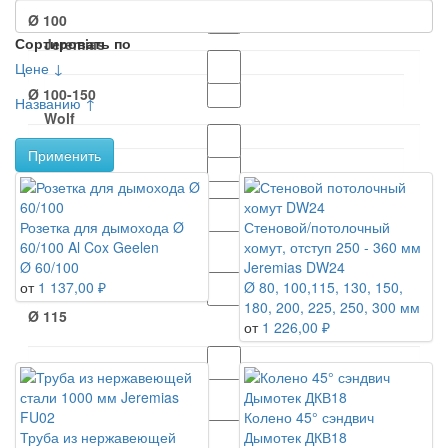
Ø 100
Сортировать по
Jeremias
Цене ↓
Ø 100-150
Названию ↑
Wolf
Применить
Ø 110
Дымотек
Розетка для дымохода Ø
Стеновой/потолочный
Ø 110-150
60/100 Al Cox Geelen
хомут, отступ 250 - 360 мм
Ø 60/100
Jeremias DW24
от
1 137,00 ₽
Ø 80, 100,115, 130, 150,
180, 200, 225, 250, 300 мм
Ø 115
от
1 226,00 ₽
Ø 120
Колено 45° сэндвич
Труба из нержавеющей
Дымотек ДКВ18