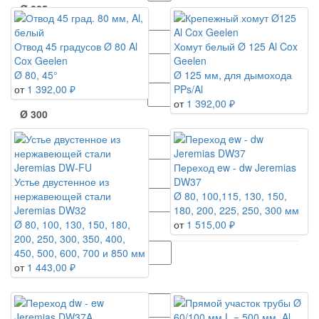
Ø 225
Отвод 45 градусов Ø 80 Al
Хомут белый Ø 125 Al Cox
Cox Geelen
Geelen
Ø 250
Ø 80, 45°
Ø 125 мм, для дымохода
от
1 392,00 ₽
PPs/Al
от
1 392,00 ₽
Ø 300
Ø 60
Переход ew - dw Jeremias
Устье двустенное из
DW37
нержавеющей стали
Ø 80, 100,115, 130, 150,
Jeremias DW32
180, 200, 225, 250, 300 мм
Ø 60-100
Ø 80, 100, 130, 150, 180,
от
1 515,00 ₽
200, 250, 300, 350, 400,
450, 500, 600, 700 и 850 мм
от
1 443,00 ₽
Ø 80