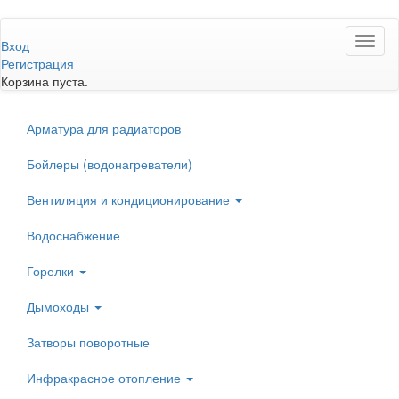
Перейти
Toggl
к
Вход
naviga
основному
Регистрация
содержанию
Корзина пуста.
Арматура для радиаторов
Бойлеры (водонагреватели)
Вентиляция и кондиционирование
Водоснабжение
Горелки
Дымоходы
Затворы поворотные
Инфракрасное отопление