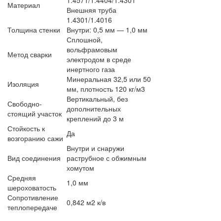
1.4571/1.4404/1.4301
Материал
Внешняя труба
1.4301/1.4016
Толщина стенки
Внутри: 0,5 мм — 1,0 мм
Сплошной,
вольфрамовым
Метод сварки
электродом в среде
инертного газа
Минеральная 32,5 или 50
Изоляция
мм, плотность 120 кг/м3
Вертикальный, без
Свободно-
дополнительных
стоящий участок
креплений до 3 м
Стойкость к
Да
возгоранию сажи
Внутри и снаружи
Вид соединения
раструбное с обжимным
хомутом
Средняя
1,0 мм
шероховатость
Сопротивление
0,842 м2 к/в
теплопередаче