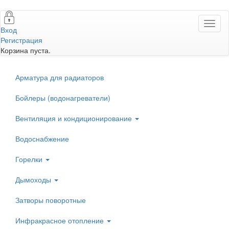
Перейти
Toggl
к
Вход
naviga
основному
Регистрация
содержанию
Корзина пуста.
Арматура для радиаторов
Бойлеры (водонагреватели)
Вентиляция и кондиционирование
Водоснабжение
Горелки
Дымоходы
Затворы поворотные
Инфракрасное отопление