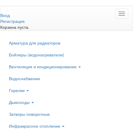
Перейти
Toggl
к
Вход
naviga
основному
Регистрация
содержанию
Корзина пуста.
Арматура для радиаторов
Бойлеры (водонагреватели)
Вентиляция и кондиционирование
Водоснабжение
Горелки
Дымоходы
Затворы поворотные
Инфракрасное отопление