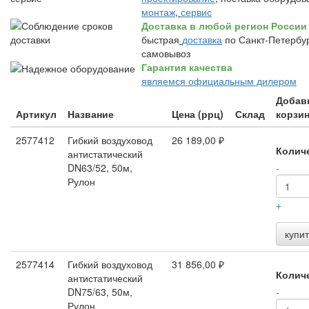
монтаж
,
сервис
Доставка в любой регион России
быстрая
доставка
по Санкт-Петербур
самовывоз
Гарантия качества
являемся официальным дилером
Добав
Артикул
Название
Цена (ррц)
Склад
корзи
2577412
Гибкий воздуховод
26 189,00 ₽
Колич
антистатический
DN63/52, 50м,
-
Рулон
+
купит
2577414
Гибкий воздуховод
31 856,00 ₽
Колич
антистатический
DN75/63, 50м,
-
Рулон