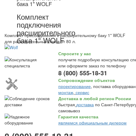
бака 1" WOLF
Комплект
подключения
расширительного
Комплект присоединения к расширительному баку 1" WOLF
бака 1" WOLF
для расширительных баков от 80 л.
Спросите у нас
получите подробную консультацию сп
или оформите заказ по телефону
8 (800) 555-18-31
Сопровождение объектов
проектирование
, поставка оборудован
монтаж
,
сервис
Доставка в любой регион России
быстрая
доставка
по Санкт-Петербургу
самовывоз
Гарантия качества
являемся официальным дилером