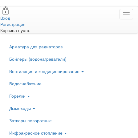
Перейти
Toggl
к
Вход
naviga
основному
Регистрация
содержанию
Корзина пуста.
Арматура для радиаторов
Бойлеры (водонагреватели)
Вентиляция и кондиционирование
Водоснабжение
Горелки
Дымоходы
Затворы поворотные
Инфракрасное отопление